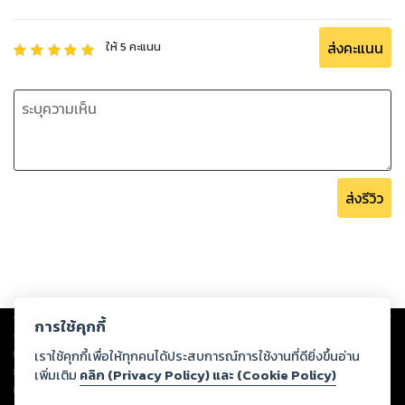
ส่งคะแนน
ให้
5
คะแนน
ส่งรีวิว
Copyright ©
2026
Storylog Co., Ltd. - สตอรี่ล็อกขอสงวนสิทธิ์ไม่รับผิดชอบ
การใช้คุกกี้
ต่อผลงานหรือเนื้อหาใดที่อัปโหลดผ่านเว็บไซต์และปรากฏว่าละเมิดสิทธิใน
ทรัพย์สินทางปัญญาของบุคคลอื่นหรือขัดต่อกฎหมายและศีลธรรม ดังนั้น ผู้อ่าน
เราใช้คุกกี้เพื่อให้ทุกคนได้ประสบการณ์การใช้งานที่ดียิ่งขึ้นอ่าน
ทุกท่านโปรดใช้วิจารณญาณในการกลั่นกรองด้วยตนเอง และหากท่านพบว่าส่วน
เพิ่มเติม
คลิก (Privacy Policy) และ (Cookie Policy)
หนึ่งส่วนใดขัดต่อกฎหมายและศีลธรรม กรุณาแจ้งมายังบริษัท เพื่อทีมงานจะได้