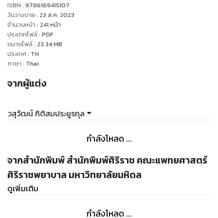
ISBN :
9786169415107
วันวางขาย
:
23 ส.ค. 2023
จำนวนหน้า
:
241
หน้า
ประเภทไฟล์
:
PDF
ขนาดไฟล์
:
23.34
MB
ประเทศ
:
TH
ภาษา
:
Thai
จากผู้แต่ง
วสุวัฒน์ กิติสมประยูรกุล
กำลังโหลด ...
จากสำนักพิมพ์ สำนักพิมพ์ศิริราช คณะแพทยศาสตร์
ศิริราชพยาบาล มหาวิทยาลัยมหิดล
ดูเพิ่มเติม
กำลังโหลด ...