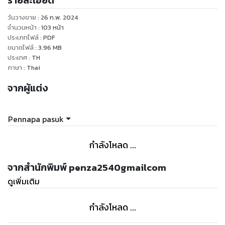
รายละเอียด
หนังสือเล่มนี้ เขียนขึ้นเพื่อช่วยให้นักลงทุนเข้าใจอคติ 100 ข้อ
วันวางขาย
:
26 ก.พ. 2024
ที่พบบ่อยในการลงทุน อธิบายถึงผลกระทบต่อการตัดสินใจ
จำนวนหน้า
:
103
หน้า
และเสนอกลยุทธ์วิธีแก้ไขที่นำไปใช้ได้จริงเพื่อเอาชนะอคติเหล่านี้
ประเภทไฟล์
:
PDF
ขนาดไฟล์
:
3.96
MB
.
ประเทศ
:
TH
หนังสือเล่มนี้เหมาะสำหรับ
ภาษา
:
Thai
นักลงทุนมือใหม่
จากผู้แต่ง
นักลงทุนที่มีประสบการณ์
ผู้ที่สนใจเรียนรู้เกี่ยวกับอคติในการลงทุน
.
Pennapa pasuk
จุดเด่น ของหนังสือเล่มนี้
เนื้อหาครอบคลุม 100 อคติที่พบบ่อยในการลงทุน
กำลังโหลด ...
อธิบายอคติแต่ละข้ออย่างละเอียด เข้าใจง่าย
เสนอกลยุทธ์วิธีแก้ไขที่นำไปใช้ได้จริง
จากสำนักพิมพ์ penza2540gmailcom
เน้นการลงทุนที่ยั่งยืน
ดูเพิ่มเติม
.
ผลลัพธ์ที่คาดหวัง
กำลังโหลด ...
นักลงทุนเข้าใจอคติที่พบบ่อยในการลงทุน