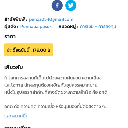
สำนักพิมพ์
:
penza2540gmailcom
ผู้แต่ง :
Pennapa pasuk
หมวดหมู่
:
การเงิน - การลงทุน
ราคา
ซื้อฉบับนี้
:
179.00
฿
เกี่ยวกับ
ในโลกการลงทุนที่เต็มไปด้วยความผันผวน ความเสี่ยง
และโอกาส นักลงทุนต้องเผชิญกับอุปสรรคมากมาย
หนึ่งในอุปสรรคสำคัญที่อาจขัดขวางความสำเร็จ คือ อคติ
อคติ คือ ความคิด ความเชื่อ หรือมุมมองที่มีต่อสิ่งต่าง ๆ
โดยไม่ต้องอาศัยเหตุผล ซึ่งอาจส่งผลต่อการตัดสินใจลงทุน
แสดงมากขึ้น
ของเรา เช่น การตัดสินใจลงทุนจากอารมณ์ ความกลัว
หรือความโลภ