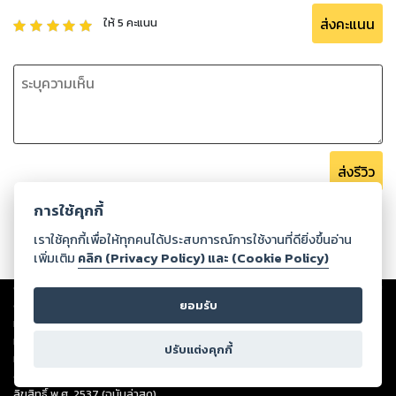
นักลงทุนสามารถเอาชนะอคติและตัดสินใจลงทุนอย่างมีเหตุผล
นักลงทุนประสบความสำเร็จในการลงทุนระยะยาว
ส่งคะแนน
ให้
5
คะแนน
.
เราหวังว่าหนังสือเล่มนี้จะเป็นคู่มือที่ช่วยให้นักลงทุนทุกท่าน
ประสบความสำเร็จในการลงทุนที่ยั่งยืน
ขอให้สนุกกับการอ่าน!
ส่งรีวิว
การใช้คุกกี้
เราใช้คุกกี้เพื่อให้ทุกคนได้ประสบการณ์การใช้งานที่ดียิ่งขึ้นอ่าน
เพิ่มเติม
คลิก (Privacy Policy) และ (Cookie Policy)
Copyright ©
2026
Storylog Co., Ltd. - สตอรี่ล็อกขอสงวนสิทธิ์ไม่รับผิดชอบ
ต่อผลงานหรือเนื้อหาใดที่อัปโหลดผ่านเว็บไซต์และปรากฏว่าละเมิดสิทธิใน
ยอมรับ
ทรัพย์สินทางปัญญาของบุคคลอื่นหรือขัดต่อกฎหมายและศีลธรรม ดังนั้น ผู้อ่าน
ทุกท่านโปรดใช้วิจารณญาณในการกลั่นกรองด้วยตนเอง และหากท่านพบว่าส่วน
ปรับแต่งคุกกี้
หนึ่งส่วนใดขัดต่อกฎหมายและศีลธรรม กรุณาแจ้งมายังบริษัท เพื่อทีมงานจะได้
ดำเนินการในทันที ทั้งนี้ ทางสตอรี่ล็อกขอสงวนลิขสิทธิ์ตามพระราชบัญญัติ
ลิขสิทธิ์ พ.ศ. 2537 (ฉบับล่าสุด)