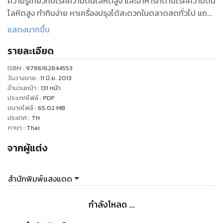
ความรู้เกี่ยวกับโรคความดันโลหิตสูง และอาหารที่ต้านโรคความดัน
โลหิตสูง ทำกินง่าย หาเครื่องปรุงได้สะดวกในตลาดสดทั่วไป แถม
ยังอร่อยดี เหมาะกับสมาชิกทุกคนในครอบครัว
แสดงมากขึ้น
รายละเอียด
ISBN :
9786162844553
วันวางขาย
:
11 มิ.ย. 2013
จำนวนหน้า
:
131
หน้า
ประเภทไฟล์
:
PDF
ขนาดไฟล์
:
65.02
MB
ประเทศ
:
TH
ภาษา
:
Thai
จากผู้แต่ง
สำนักพิมพ์แสงแดด
กำลังโหลด ...