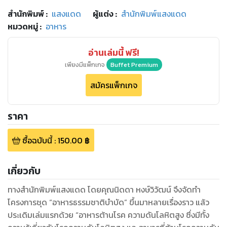
สำนักพิมพ์
:
แสงแดด
ผู้แต่ง :
สำนักพิมพ์แสงแดด
หมวดหมู่
:
อาหาร
อ่านเล่มนี้ ฟรี!
เพียงมีแพ็กเกจ
Buffet Premium
สมัครแพ็กเกจ
ราคา
ซื้อฉบับนี้
:
150.00
฿
เกี่ยวกับ
ทางสำนักพิมพ์แสงแดด โดยคุณนิดดา หงษ์วิวัฒน์ จึงจัดทำ
โครงการชุด “อาหารธรรมชาติบำบัด” ขึ้นมาหลายเรื่องราว แล้ว
ประเดิมเล่มแรกด้วย “อาหารต้านโรค ความดันโลหิตสูง ซึ่งมีทั้ง