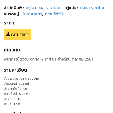
สำนักพิมพ์
:
ครูโอ มงคล ราชาโชค
ผู้แต่ง :
มงคล ราชาโชค
หมวดหมู่
:
โหราศาสตร์
,
ความรู้ทั่วไป
ราคา
GET FREE
เกี่ยวกับ
พยากรณ์ดวงชะตาทั้ง 12 ราศี ประจำเดือน ตุลาคม 2561
รายละเอียด
วันวางขาย
:
05 ต.ค. 2018
จำนวนหน้า
:
23
หน้า
ประเภทไฟล์
:
PDF
ขนาดไฟล์
:
5.22
MB
ประเทศ
:
TH
ภาษา
:
Thai