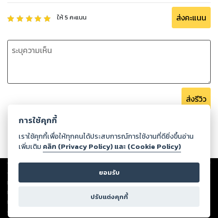
จบปริญญาเอกสองใบจากฮาร์วาร์ด...." (บทที่ 5 : อยู่แถวหน้าใน
ส่งคะแนน
ให้
5
คะแนน
ฐานะผู้เชี่ยวชาญ)
"....ลูกค้าอาจจะลืมคุณง่ายๆ ถ้าคุณบอกว่าเป็น “นักเขียน” แต่ถ้า
คุณเป็น “นักเขียนสุนทรพจน์สำหรับผู้บริหารชั้นสูง” ลูกค้าบางคน
ที่กำลังเจอปัญหาจะวิ่งเข้ามาหาคุณก่อนใคร...." (บทที่ 6 : ฉายส
ปอตไลท์ให้ตัวคุณ)
ส่งรีวิว
"....ในโลกเสมือน เธอไม่มีโอกาสแม้แต่จะตามไปคว้าแขนเขาแล้วขอ
โอกาสชี้แจงความจริง บทเรียนเรื่องนี้สอนให้รู้ว่า ราคาของการให้
การใช้คุกกี้
คนอื่น Google คุณ ก่อนที่คุณจะ Google ตัวเองนั้นแพงนัก...”
เราใช้คุกกี้เพื่อให้ทุกคนได้ประสบการณ์การใช้งานที่ดียิ่งขึ้นอ่าน
(บทที่ 9 : ภาพพจน์สดใสใน Google)
เพิ่มเติม
คลิก (Privacy Policy) และ (Cookie Policy)
Copyright ©
2026
Storylog Co., Ltd. - สตอรี่ล็อกขอสงวนสิทธิ์ไม่รับผิดชอบ
"....เมื่อคุณเริ่มสื่อสารผ่านเครือข่ายสังคมออนไลน์ คุณต้องเปิดใจ
ต่อผลงานหรือเนื้อหาใดที่อัปโหลดผ่านเว็บไซต์และปรากฏว่าละเมิดสิทธิใน
ยอมรับ
กว้างมากๆ กับการโต้ตอบทั้งในทางบวกและทางลบ เพราะมันอาจ
ทรัพย์สินทางปัญญาของบุคคลอื่นหรือขัดต่อกฎหมายและศีลธรรม ดังนั้น ผู้อ่าน
เกิดขึ้นเร็วมากจนคุณควบคุมอารมณ์ไม่อยู่...." (บทที่ 11 สร้าง
ทุกท่านโปรดใช้วิจารณญาณในการกลั่นกรองด้วยตนเอง และหากท่านพบว่าส่วน
ปรับแต่งคุกกี้
สัมพันธ์เครือข่ายใน Social Network)
หนึ่งส่วนใดขัดต่อกฎหมายและศีลธรรม กรุณาแจ้งมายังบริษัท เพื่อทีมงานจะได้
ดำเนินการในทันที ทั้งนี้ ทางสตอรี่ล็อกขอสงวนลิขสิทธิ์ตามพระราชบัญญัติ