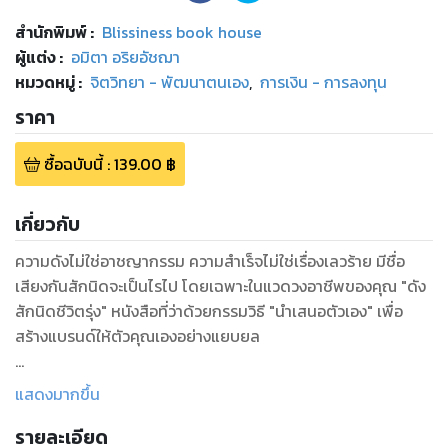
สำนักพิมพ์
:
Blissiness book house
ผู้แต่ง :
อมิตา อริยอัชฌา
หมวดหมู่
:
จิตวิทยา - พัฒนาตนเอง
,
การเงิน - การลงทุน
ราคา
ซื้อฉบับนี้
:
139.00
฿
เกี่ยวกับ
ความดังไม่ใช่อาชญากรรม ความสำเร็จไม่ใช่เรื่องเลวร้าย มีชื่อ
เสียงกันสักนิดจะเป็นไรไป โดยเฉพาะในแวดวงอาชีพของคุณ "ดัง
สักนิดชีวิตรุ่ง" หนังสือที่ว่าด้วยกรรมวิธี "นำเสนอตัวเอง" เพื่อ
สร้างแบรนด์ให้ตัวคุณเองอย่างแยบยล
ไม่ว่าคุณจะเป็นใคร หากคุณรักความก้าวหน้า แสวงหาความมั่นคง
แสดงมากขึ้น
ในชีวิต ต้องการสร้างความแตกต่างในธุรกิจ
รายละเอียด
ไม่อยากย่ำอยู่กับชีวิตการงานเดิมๆ ลุกขึ้นมาทำตัวคุณให้ "ดัง"