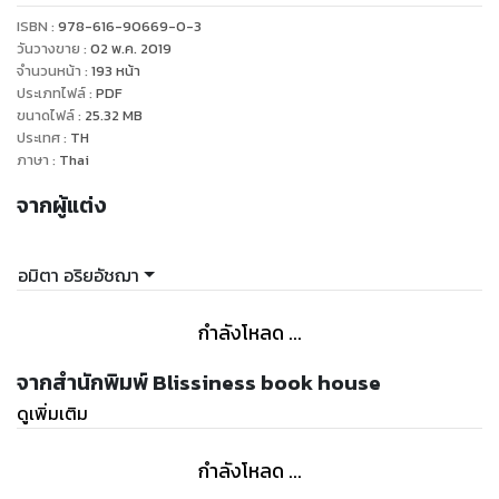
สักนิดชีวิตคงไม่เสียหาย โปรโมทสักนิดธุรกิจไปอีกไกล หลากวิธี
ISBN :
978-616-90669-0-3
ดันตัวเองแบบง่ายๆ นำไปใช้ได้แม้คนไม่อยากดัง
วันวางขาย
:
02 พ.ค. 2019
จำนวนหน้า
:
193
หน้า
ประเภทไฟล์
:
PDF
บางบทจาก "ดังสักนิดชีวิตรุ่ง" เทคนิคประกาศให้โลกรู้ถึงการมีอยู่
ขนาดไฟล์
:
25.32
MB
ของธุรกิจและตัวคุณ
ประเทศ
:
TH
ภาษา
:
Thai
"...เอมทำงานหนักและรับผิดชอบในหน้าที่ของเธอไม่แพ้เพื่อนร่วม
จากผู้แต่ง
งานที่ “ได้ดี” คนอื่น จะมีก็เพียงปัจจัยเดียวเท่านั้น ที่เธอไม่ให้ความ
สำคัญกับมันแม้แต่น้อย คือการ “โปรโมทตัวเอง”... (บทที่ 1 :
โปรโมทสักนิดชีวิตไม่เสียหาย)
อมิตา อริยอัชฌา
"...เราทุกคนได้รับผลตอบแทนตามคุณค่าในตัวเรา ดังนั้นใครก็ตาม
กำลังโหลด ...
ที่คร่ำครวญว่า “ได้ค่าจ้างไม่เห็นคุ้มเลย” นั่นแปลว่า คุณล้มเหลวใน
การสร้างยอดขายให้ “บริษัทตัวเราเอง” ....." (บทที่ 2 : วางแผนการ
จากสำนักพิมพ์ Blissiness book house
ตลาดบริษัทตัวคุณ)
ดูเพิ่มเติม
"....เพราะผู้คนเริ่มให้ความสนใจกับ “ผลลัพธ์ที่ได้” มากกว่าจำนวนปี
กำลังโหลด ...
ผู้เชี่ยวชาญในวันนี้จึง หมายถึง “คนที่แก้ปัญหาได้แน่ๆ” ไม่ใช่แค่