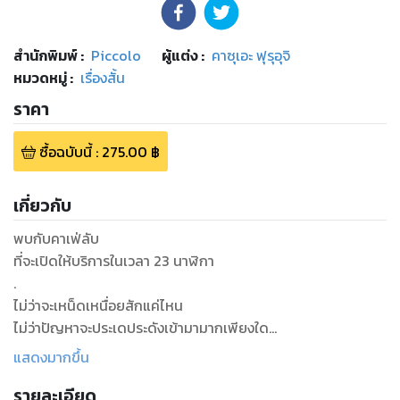
สำนักพิมพ์
:
Piccolo
ผู้แต่ง :
คาซุเอะ ฟุรุอุจิ
หมวดหมู่
:
เรื่องสั้น
ราคา
ซื้อฉบับนี้
:
275.00
฿
เกี่ยวกับ
พบกับคาเฟ่ลับ
ที่จะเปิดให้บริการในเวลา 23 นาฬิกา
.
ไม่ว่าจะเหน็ดเหนื่อยสักแค่ไหน
ไม่ว่าปัญหาจะประเดประดังเข้ามามากเพียงใด
อาหารอร่อยและดีต่อร่างกายจะช่วยบรรเทาและเยียวยาได้เสมอ
แสดงมากขึ้น
.
รายละเอียด
“มากันมาลัม” คาเฟ่ลับที่ซ่อนตัวอยู่ในตรอกแคบหลังย่านร้านค้า