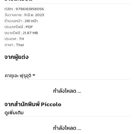
ช่วงกลางวันจะเป็นร้านขายชุดเต้นรำสำหรับเหล่าแดร็กควีน
ISBN :
9786161858056
แต่เมื่อถึงเวลากลางคืนจะกลายเป็นร้านขายอาหารให้กับเหล่า
วันวางขาย
:
11 มิ.ย. 2023
ลูกค้าขาประจำที่ซมซานอ่อนล้า โซซัดโซเซจากปัญหามากมายที่
จำนวนหน้า
:
281
หน้า
ประเภทไฟล์
:
PDF
พบเจอมาตลอดทั้งวัน
ขนาดไฟล์
:
21.87
MB
.
ประเทศ
:
TH
โดยมี “ชาร์ล” แดร็กควีนผู้อ่อนโยนและรอบรู้ คอยรังสรรค์หลาก
ภาษา
:
Thai
เมนูอาหารสุขภาพรสเลิศ ที่จะช่วยปรับสมดุลให้ร่างกายและจิตใจ
จากผู้แต่ง
ของลูกค้าผ่อนคลาย กลับมาสดชื่นเหมือนเป็นคนใหม่อีกครั้ง
เนรมิตให้มื้อดึกในทุกค่ำคืนกลายเป็นช่วงเวลาแห่งความสบายใจ
.
คาซุเอะ ฟุรุอุจิ
หากพบเจอเรื่องราวหนักอกหนักใจมา ขอเชิญแวะพักลิ้มรสอาหาร
และดื่มด่ำเรื่องราวแสนพิเศษจากร้าน “มากันมาลัม” ปิดท้ายวันที่
กำลังโหลด ...
จากสำนักพิมพ์ Piccolo
ดูเพิ่มเติม
กำลังโหลด ...