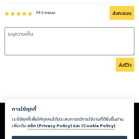
ส่งคะแนน
ให้
5
คะแนน
ส่งรีวิว
Copyright ©
2026
Storylog Co., Ltd. - สตอรี่ล็อกขอสงวนสิทธิ์ไม่รับผิดชอบ
การใช้คุกกี้
ต่อผลงานหรือเนื้อหาใดที่อัปโหลดผ่านเว็บไซต์และปรากฏว่าละเมิดสิทธิใน
ทรัพย์สินทางปัญญาของบุคคลอื่นหรือขัดต่อกฎหมายและศีลธรรม ดังนั้น ผู้อ่าน
เราใช้คุกกี้เพื่อให้ทุกคนได้ประสบการณ์การใช้งานที่ดียิ่งขึ้นอ่าน
ทุกท่านโปรดใช้วิจารณญาณในการกลั่นกรองด้วยตนเอง และหากท่านพบว่าส่วน
เพิ่มเติม
คลิก (Privacy Policy) และ (Cookie Policy)
หนึ่งส่วนใดขัดต่อกฎหมายและศีลธรรม กรุณาแจ้งมายังบริษัท เพื่อทีมงานจะได้
ดำเนินการในทันที ทั้งนี้ ทางสตอรี่ล็อกขอสงวนลิขสิทธิ์ตามพระราชบัญญัติ