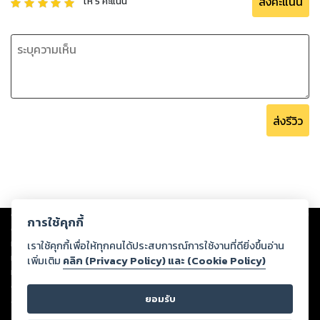
ส่งคะแนน
ให้
5
คะแนน
ส่งรีวิว
Copyright ©
2026
Storylog Co., Ltd. - สตอรี่ล็อกขอสงวนสิทธิ์ไม่รับผิดชอบ
การใช้คุกกี้
ต่อผลงานหรือเนื้อหาใดที่อัปโหลดผ่านเว็บไซต์และปรากฏว่าละเมิดสิทธิใน
ทรัพย์สินทางปัญญาของบุคคลอื่นหรือขัดต่อกฎหมายและศีลธรรม ดังนั้น ผู้อ่าน
เราใช้คุกกี้เพื่อให้ทุกคนได้ประสบการณ์การใช้งานที่ดียิ่งขึ้นอ่าน
ทุกท่านโปรดใช้วิจารณญาณในการกลั่นกรองด้วยตนเอง และหากท่านพบว่าส่วน
เพิ่มเติม
คลิก (Privacy Policy) และ (Cookie Policy)
หนึ่งส่วนใดขัดต่อกฎหมายและศีลธรรม กรุณาแจ้งมายังบริษัท เพื่อทีมงานจะได้
ดำเนินการในทันที ทั้งนี้ ทางสตอรี่ล็อกขอสงวนลิขสิทธิ์ตามพระราชบัญญัติ
ยอมรับ
ลิขสิทธิ์ พ.ศ. 2537 (ฉบับล่าสุด)