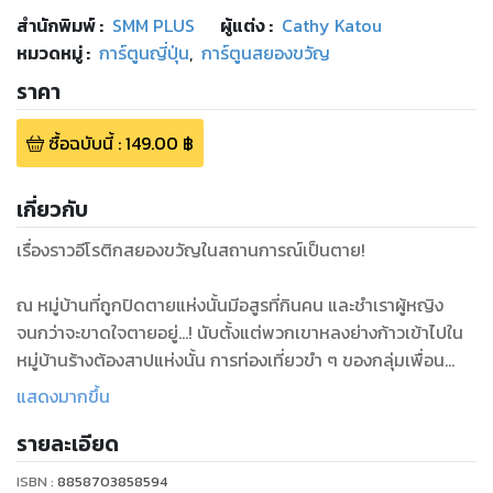
สำนักพิมพ์
:
SMM PLUS
ผู้แต่ง :
Cathy Katou
หมวดหมู่
:
การ์ตูนญี่ปุ่น
,
การ์ตูนสยองขวัญ
ราคา
ซื้อฉบับนี้
:
149.00
฿
เกี่ยวกับ
เรื่องราวอีโรติกสยองขวัญในสถานการณ์เป็นตาย!
ณ หมู่บ้านที่ถูกปิดตายแห่งนั้นมีอสูรที่กินคน และชำเราผู้หญิง
จนกว่าจะขาดใจตายอยู่...! นับตั้งแต่พวกเขาหลงย่างก้าวเข้าไปใน
หมู่บ้านร้างต้องสาปแห่งนั้น การท่องเที่ยวขำ ๆ ของกลุ่มเพื่อน
แสดงมากขึ้น
รายละเอียด
ISBN :
8858703858594