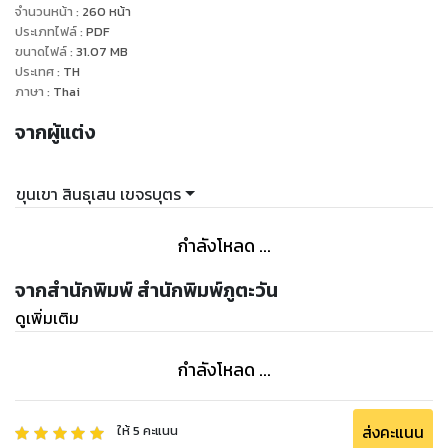
อย่างรวดเร็วจนตัวเองตกใจ!
จำนวนหน้า
:
260
หน้า
ประเภทไฟล์
:
PDF
ขนาดไฟล์
:
31.07
MB
ทุกๆ ความลับของชีวิต และทุกๆ ทางออกของปัญหา
ประเทศ
:
TH
มีซ่อนอยู่แล้วในสมองอันปราดเปรื่องของคุณเอง
ภาษา
:
Thai
หนังสือเล่มนี้เป็นเพียงกุญแจดอกใหญ่
จากผู้แต่ง
ที่จะไขเอาประสิทธิภาพสูงสุดในสมองของคุณออกมาใช้
เพื่อเปลี่ยนชีวิตและโชคชะตาของคุณไปตลอดกาล...
ขุนเขา สินธุเสน เขจรบุตร
กำลังโหลด ...
จากสำนักพิมพ์ สำนักพิมพ์ภูตะวัน
ดูเพิ่มเติม
กำลังโหลด ...
ส่งคะแนน
ให้
5
คะแนน