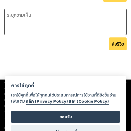
ส่งรีวิว
Copyright ©
2026
Storylog Co., Ltd. - สตอรี่ล็อกขอสงวนสิทธิ์ไม่รับผิดชอบ
การใช้คุกกี้
ต่อผลงานหรือเนื้อหาใดที่อัปโหลดผ่านเว็บไซต์และปรากฏว่าละเมิดสิทธิใน
ทรัพย์สินทางปัญญาของบุคคลอื่นหรือขัดต่อกฎหมายและศีลธรรม ดังนั้น ผู้อ่าน
เราใช้คุกกี้เพื่อให้ทุกคนได้ประสบการณ์การใช้งานที่ดียิ่งขึ้นอ่าน
ทุกท่านโปรดใช้วิจารณญาณในการกลั่นกรองด้วยตนเอง และหากท่านพบว่าส่วน
เพิ่มเติม
คลิก (Privacy Policy) และ (Cookie Policy)
หนึ่งส่วนใดขัดต่อกฎหมายและศีลธรรม กรุณาแจ้งมายังบริษัท เพื่อทีมงานจะได้
ดำเนินการในทันที ทั้งนี้ ทางสตอรี่ล็อกขอสงวนลิขสิทธิ์ตามพระราชบัญญัติ
ยอมรับ
ลิขสิทธิ์ พ.ศ. 2537 (ฉบับล่าสุด)
For support: member@ookbee.com