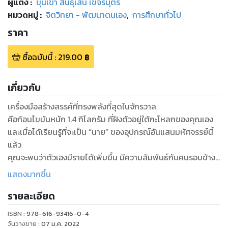
ผู้แต่ง :
ขุนเขา สินธุเสน เขจรบุตร
หมวดหมู่
:
จิตวิทยา - พัฒนาตนเอง
,
การศึกษาทั่วไป
ราคา
ซื้อฉบับนี้
:
219.00
฿
เกี่ยวกับ
เครื่องมือสร้างสรรค์ที่ทรงพลังที่สุดในจักรวาล
คือก้อนไขมันหนัก 1.4 กิโลกรัม ที่ฝังตัวอยู่ใต้กะโหลกของคุณเอง
และเมื่อได้เรียนรู้ที่จะเป็น “นาย” ของอุปกรณ์อันแสนมหัศจรรย์นี้
แล้ว
คุณจะพบว่าตัวเองมีรายได้เพิ่มขึ้น มีความสัมพันธ์กับคนรอบข้าง
ดีขึ้น
แสดงมากขึ้น
มีสุขภาพกายและใจที่แข็งแรงสมบูรณ์ขึ้น มีความก้าวหน้าในหน้าที่
รายละเอียด
การงานรวดเร็วขึ้น ปล่อยวางได้ดีขึ้น สมหวังในความรัก มี
ครอบครัวที่อบอุ่น
ISBN :
978-616-93416-0-4
มีชีวิตที่เต็มไปด้วยความสุข และได้มาในสิ่งที่ปรารถนา
วันวางขาย
:
07 ม.ค. 2022