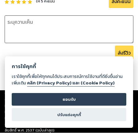
ส่งคะแนน
ให้
5
คะแนน
ส่งรีวิว
การใช้คุกกี้
เราใช้คุกกี้เพื่อให้ทุกคนได้ประสบการณ์การใช้งานที่ดียิ่งขึ้นอ่าน
เพิ่มเติม
คลิก (Privacy Policy) และ (Cookie Policy)
Copyright ©
2026
Storylog Co., Ltd. - สตอรี่ล็อกขอสงวนสิทธิ์ไม่รับผิดชอบ
ต่อผลงานหรือเนื้อหาใดที่อัปโหลดผ่านเว็บไซต์และปรากฏว่าละเมิดสิทธิใน
ยอมรับ
ทรัพย์สินทางปัญญาของบุคคลอื่นหรือขัดต่อกฎหมายและศีลธรรม ดังนั้น ผู้อ่าน
ทุกท่านโปรดใช้วิจารณญาณในการกลั่นกรองด้วยตนเอง และหากท่านพบว่าส่วน
ปรับแต่งคุกกี้
หนึ่งส่วนใดขัดต่อกฎหมายและศีลธรรม กรุณาแจ้งมายังบริษัท เพื่อทีมงานจะได้
ดำเนินการในทันที ทั้งนี้ ทางสตอรี่ล็อกขอสงวนลิขสิทธิ์ตามพระราชบัญญัติ
ลิขสิทธิ์ พ.ศ. 2537 (ฉบับล่าสุด)