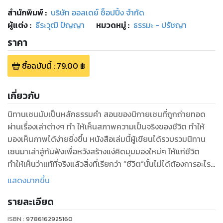
สำนักพิมพ์
:
บริษัท ออลเดย์ ช็อปปิ้ง จำกัด
ผู้แต่ง :
ธีระวุฒิ ปัญญา
หมวดหมู่
:
ธรรมะ - ปรัชญา
ราคา
ซื้อฉบับนี้
:
79.00
฿
เกี่ยวกับ
นิทานเซนนับเป็นหลักธรรมคำ สอนของนิกายเซนที่ถูกถ่ายทอด
ผ่านเรื่องเล่าต่างๆ ทำ ให้เห็นสภาพความเป็นจริงของชีวิต ทำให้
มองเห็นภาพได้ง่ายยิ่งขึ้น หนังสือเล่มนี้ผู้เขียนได้รวบรวมนิทาน
เซนมาเล่าสู่กันฟังเพื่อหวังสร้างแง่คิดมุมมองใหม่ๆ ให้แก่ชีวิต
ทำให้เห็นว่าแท้ที่จริงแล้วสิ่งที่เรียกว่า “ชีวิต”นั้นไม่ได้ต้องการอะไร
มากมายอย่างที่หลายๆ คนคิดกัน
แสดงมากขึ้น
รายละเอียด
ดูหนังสือเรื่องอื่นๆ ของเรา ได้ที่ www.pailinbooknet.com
ISBN :
9786162925160