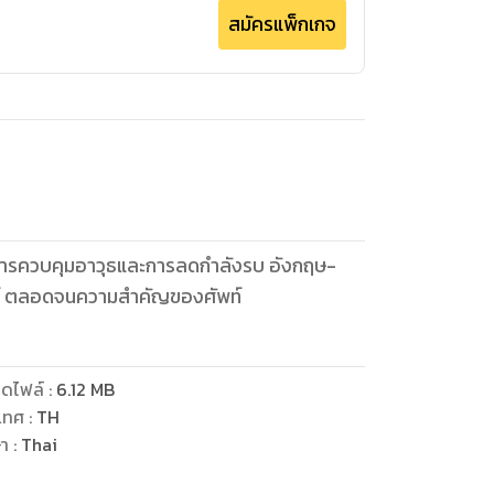
สมัครแพ็กเกจ
์การควบคุมอาวุธและการลดกำลังรบ อังกฤษ-
พท์ ตลอดจนความสำคัญของศัพท์
ดไฟล์
:
6.12
MB
เทศ
:
TH
ษา
:
Thai