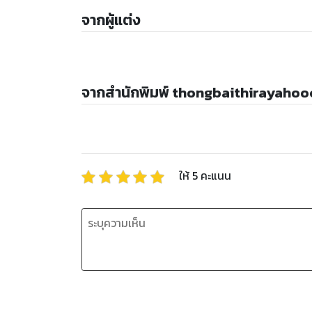
จากผู้แต่ง
จากสำนักพิมพ์ thongbaithirayaho
ให้
5
คะแนน