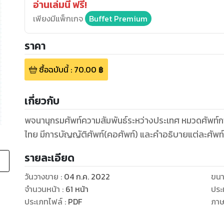
อ่านเล่มนี้ ฟรี!
เพียงมีแพ็กเกจ
Buffet Premium
ราคา
ซื้อฉบับนี้
:
70.00
฿
เกี่ยวกับ
พจนานุกรมศัพท์ความสัมพันธ์ระหว่างประเทศ หมวดศัพท
ไทย มีการบัญญัติศัพท์(คอศัพท์) และคำอธิบายแต่ละศั
รายละเอียด
วันวางขาย
:
04 ก.ค. 2022
ขนา
จำนวนหน้า
:
61
หน้า
ประ
ประเภทไฟล์
:
PDF
ภา