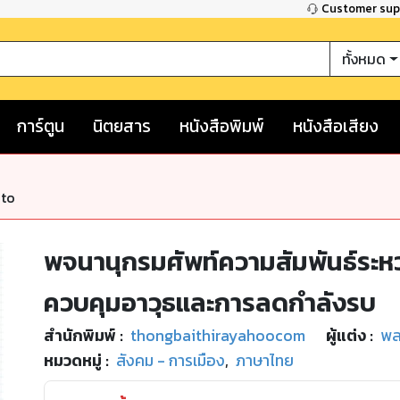
Customer su
ทั้งหมด
การ์ตูน
นิตยสาร
หนังสือพิมพ์
หนังสือเสียง
nto
พจนานุกรมศัพท์ความสัมพันธ์ระห
ควบคุมอาวุธและการลดกำลังรบ
สำนักพิมพ์
:
thongbaithirayahoocom
ผู้แต่ง :
พล
หมวดหมู่
:
สังคม - การเมือง
,
ภาษาไทย