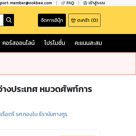
pport: member@ookbee.com
FAQ
เข้าสู่ระบบ
จัดการอีบุ๊ก
ตะกร้า
(
0
)
คอร์สออนไลน์
โปรโมชั่น
คะแนนสะสม
ว่างประเทศ หมวดศัพท์การ
เรือตรี รศ.ทองใบ ธีรานันทางกูร