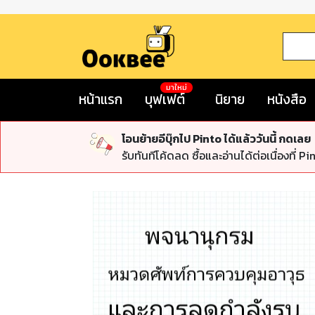
มาใหม่
หน้าแรก
บุฟเฟต์
นิยาย
หนังสือ
โอนย้ายอีบุ๊กไป Pinto ได้แล้ววันนี้ กดเลย
รับทันทีโค้ดลด ซื้อและอ่านได้ต่อเนื่องที่ Pi