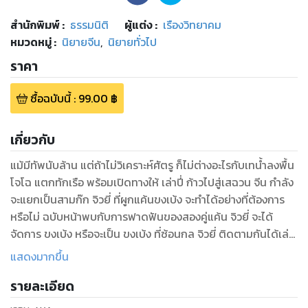
สำนักพิมพ์
:
ธรรมนิติ
ผู้แต่ง :
เรืองวิทยาคม
หมวดหมู่
:
นิยายจีน
,
นิยายทั่วไป
ราคา
ซื้อฉบับนี้
:
99.00
฿
เกี่ยวกับ
แม้มีทัพนับล้าน แต่ถ้าไม่วิเคราะห์ศัตรู ก็ไม่ต่างอะไรกับเทน้ำลงพื้น
โจโฉ แตกทักเรือ พร้อมเปิดทางให้ เล่าปี่ ก้าวไปสู่เสฉวน จีน กำลัง
จะแยกเป็นสามก๊ก จิวยี่ ที่ผูกแค้นขงเบ้ง จะทำได้อย่างที่ต้องการ
หรือไม่ ฉบับหน้าพบกับการฟาดฟันของสองคู่แค้น จิวยี่ จะได้
จัดการ ขงเบ้ง หรือจะเป็น ขงเบ้ง ที่ซ้อนกล จิวยี่ ติดตามกันได้เล่ม
12 ครับ
แสดงมากขึ้น
รายละเอียด