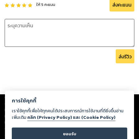
ส่งคะแนน
ให้
5
คะแนน
ส่งรีวิว
Copyright ©
2026
Storylog Co., Ltd. - สตอรี่ล็อกขอสงวนสิทธิ์ไม่รับผิดชอบ
การใช้คุกกี้
ต่อผลงานหรือเนื้อหาใดที่อัปโหลดผ่านเว็บไซต์และปรากฏว่าละเมิดสิทธิใน
ทรัพย์สินทางปัญญาของบุคคลอื่นหรือขัดต่อกฎหมายและศีลธรรม ดังนั้น ผู้อ่าน
เราใช้คุกกี้เพื่อให้ทุกคนได้ประสบการณ์การใช้งานที่ดียิ่งขึ้นอ่าน
ทุกท่านโปรดใช้วิจารณญาณในการกลั่นกรองด้วยตนเอง และหากท่านพบว่าส่วน
เพิ่มเติม
คลิก (Privacy Policy) และ (Cookie Policy)
หนึ่งส่วนใดขัดต่อกฎหมายและศีลธรรม กรุณาแจ้งมายังบริษัท เพื่อทีมงานจะได้
ดำเนินการในทันที ทั้งนี้ ทางสตอรี่ล็อกขอสงวนลิขสิทธิ์ตามพระราชบัญญัติ
ยอมรับ
ลิขสิทธิ์ พ.ศ. 2537 (ฉบับล่าสุด)