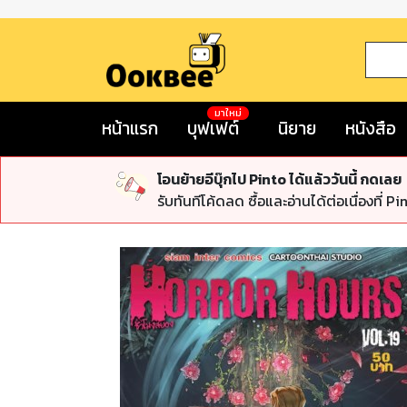
มาใหม่
หน้าแรก
บุฟเฟต์
นิยาย
หนังสือ
โอนย้ายอีบุ๊กไป Pinto ได้แล้ววันนี้ กดเลย
รับทันทีโค้ดลด ซื้อและอ่านได้ต่อเนื่องที่ Pi