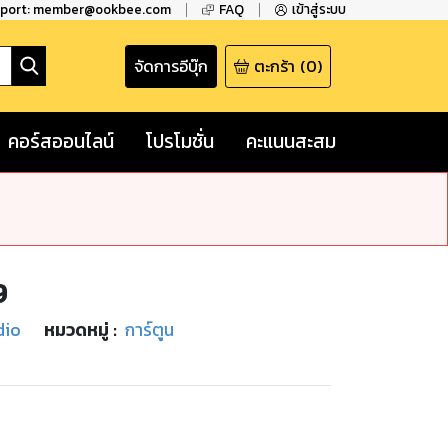
pport: member@ookbee.com
FAQ
เข้าสู่ระบบ
จัดการอีบุ๊ก
ตะกร้า
(
0
)
คอร์สออนไลน์
โปรโมชั่น
คะแนนสะสม
9
dio
หมวดหมู่
:
การ์ตูน