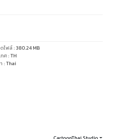
ดไฟล์
:
380.24
MB
เทศ
:
TH
ษา
:
Thai
CartoonThai Studio