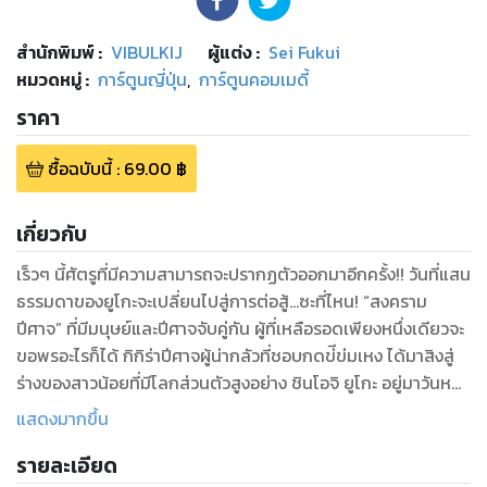
สำนักพิมพ์
:
VIBULKIJ
ผู้แต่ง :
Sei Fukui
หมวดหมู่
:
การ์ตูนญี่ปุ่น
,
การ์ตูนคอมเมดี้
ราคา
ซื้อฉบับนี้
:
69.00
฿
เกี่ยวกับ
เร็วๆ นี้ศัตรูที่มีความสามารถจะปรากฏตัวออกมาอีกครั้ง!! วันที่แสน
ธรรมดาของยูโกะจะเปลี่ยนไปสู่การต่อสู้...ซะที่ไหน! “สงคราม
ปีศาจ” ที่มีมนุษย์และปีศาจจับคู่กัน ผู้ที่เหลือรอดเพียงหนึ่งเดียวจะ
ขอพรอะไรก็ได้ กิกิร่าปีศาจผู้น่ากลัวที่ชอบกดข่ีข่มเหง ได้มาสิงสู่
ร่างของสาวน้อยที่มีโลกส่วนตัวสูงอย่าง ชินโอจิ ยูโกะ อยู่มาวันหนึ่ง
สาวน้อยน่ารักปริศนา คาสุมิ เร ได้ย้ายโรงเรียนมาอยู่ห้องเดียวกับ
แสดงมากขึ้น
ยูโกะ แต่จริงๆ แล้วเธอคือผู้มีความสามารถที่มีปีศาจสิงสู่ และเธอ
รายละเอียด
ได้ใช้ความสามารถนั้นคุกคามทันที โดยการอ่านความคิดของยูโกะ