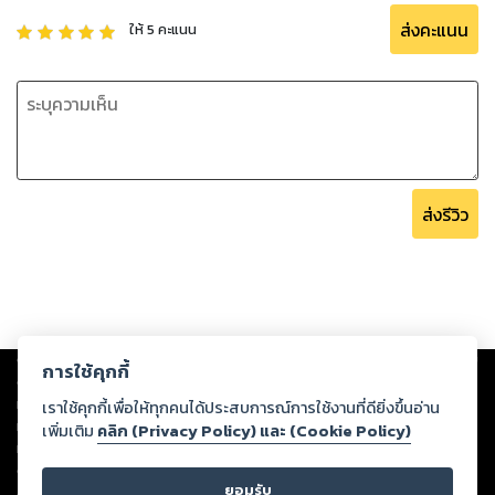
ส่งคะแนน
ให้
5
คะแนน
ส่งรีวิว
Copyright ©
2026
Storylog Co., Ltd. - สตอรี่ล็อกขอสงวนสิทธิ์ไม่รับผิดชอบ
การใช้คุกกี้
ต่อผลงานหรือเนื้อหาใดที่อัปโหลดผ่านเว็บไซต์และปรากฏว่าละเมิดสิทธิใน
ทรัพย์สินทางปัญญาของบุคคลอื่นหรือขัดต่อกฎหมายและศีลธรรม ดังนั้น ผู้อ่าน
เราใช้คุกกี้เพื่อให้ทุกคนได้ประสบการณ์การใช้งานที่ดียิ่งขึ้นอ่าน
ทุกท่านโปรดใช้วิจารณญาณในการกลั่นกรองด้วยตนเอง และหากท่านพบว่าส่วน
เพิ่มเติม
คลิก (Privacy Policy) และ (Cookie Policy)
หนึ่งส่วนใดขัดต่อกฎหมายและศีลธรรม กรุณาแจ้งมายังบริษัท เพื่อทีมงานจะได้
ดำเนินการในทันที ทั้งนี้ ทางสตอรี่ล็อกขอสงวนลิขสิทธิ์ตามพระราชบัญญัติ
ยอมรับ
ลิขสิทธิ์ พ.ศ. 2537 (ฉบับล่าสุด)