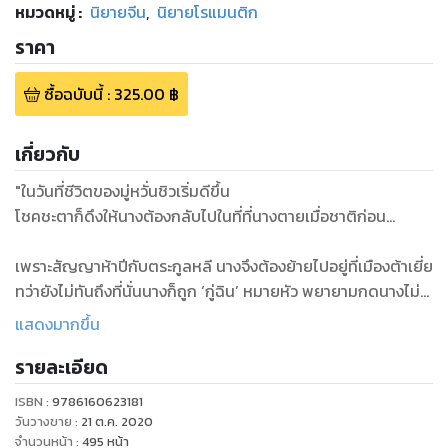
หมวดหมู่
:
นิยายจีน
,
นิยายโรแมนติก
ราคา
ซื้อฉบับนี้
:
325.00
฿
เกี่ยวกับ
"ในวันที่ชีวิตของมู่หวั่นชิวเริ่มดีขึ้น
โชคชะตาก็ดึงให้นางต้องกลับไปในที่ที่นางตายเมื่อชาติก่อน...
เพราะสัญญาห้าปีกับตระกูลหลี นางจึงต้องย้ายไปอยู่ที่เมืองต้าเยี่ย
ทว่ายังไม่ทันถึงที่นั่นนางก็ถูก ‘กู่ฉิน’ หมายหัว พยายามกดนางไม่
ให้มีที่ยืนในร้านหลีจี้
แสดงมากขึ้น
ทั้งยังมีเหยาจิ่นที่จงเกลียดนางมาตั้งแต่เมืองซั่วหยาง
รายละเอียด
แต่สองคนนั้นก็ไม่ร้ายเท่ากับการพบ ‘มู่จง’ บ่าวชั่วที่ขายนางให้กับ
หอคณิกาเมื่อชาติก่อน
ISBN :
9786160623181
เขาเป็นคนเดียวที่รู้ตัวตนที่แท้จริงของนาง!
วันวางขาย
:
21 ต.ค. 2020
จำนวนหน้า
:
495
หน้า