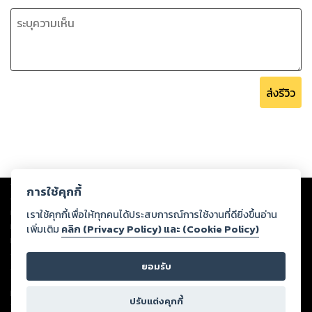
ส่งรีวิว
Copyright ©
2026
Storylog Co., Ltd. - สตอรี่ล็อกขอสงวนสิทธิ์ไม่รับผิดชอบ
การใช้คุกกี้
ต่อผลงานหรือเนื้อหาใดที่อัปโหลดผ่านเว็บไซต์และปรากฏว่าละเมิดสิทธิใน
ทรัพย์สินทางปัญญาของบุคคลอื่นหรือขัดต่อกฎหมายและศีลธรรม ดังนั้น ผู้อ่าน
เราใช้คุกกี้เพื่อให้ทุกคนได้ประสบการณ์การใช้งานที่ดียิ่งขึ้นอ่าน
ทุกท่านโปรดใช้วิจารณญาณในการกลั่นกรองด้วยตนเอง และหากท่านพบว่าส่วน
เพิ่มเติม
คลิก (Privacy Policy) และ (Cookie Policy)
หนึ่งส่วนใดขัดต่อกฎหมายและศีลธรรม กรุณาแจ้งมายังบริษัท เพื่อทีมงานจะได้
ดำเนินการในทันที ทั้งนี้ ทางสตอรี่ล็อกขอสงวนลิขสิทธิ์ตามพระราชบัญญัติ
ยอมรับ
ลิขสิทธิ์ พ.ศ. 2537 (ฉบับล่าสุด)
For support: member@ookbee.com
ปรับแต่งคุกกี้
Version
1.3.17