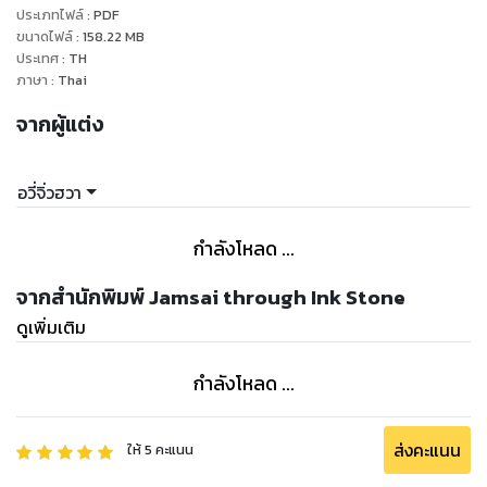
ประเภทไฟล์
:
PDF
เมื่อเขาเริ่มไล่ล่า และบีบคั้นให้นางก้าวสู่ทางตาย...
ขนาดไฟล์
:
158.22
MB
นางก็จะให้พวกเขาได้รู้ว่าคนอย่างนางนั้นมีแค้นต้องชำระ
ประเทศ
:
TH
มาดูกันให้ดีเถิดว่า... ใครจะพินาศก่อนใคร!"
ภาษา
:
Thai
จากผู้แต่ง
อวี่จิ่วฮวา
กำลังโหลด ...
จากสำนักพิมพ์ Jamsai through Ink Stone
ดูเพิ่มเติม
กำลังโหลด ...
ส่งคะแนน
ให้
5
คะแนน