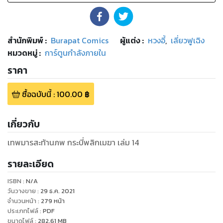
สำนักพิมพ์
:
Burapat Comics
ผู้แต่ง :
หวงอี้
,
เลี่ยวฟูเฉิง
หมวดหมู่
:
การ์ตูนกำลังภายใน
ราคา
ซื้อฉบับนี้
:
100.00
฿
เกี่ยวกับ
เทพมารสะท้านภพ กระบี่พลิกเมฆา เล่ม 14
รายละเอียด
ISBN :
N/A
วันวางขาย
:
29 ธ.ค. 2021
จำนวนหน้า
:
279
หน้า
ประเภทไฟล์
:
PDF
ขนาดไฟล์
:
282.61
MB