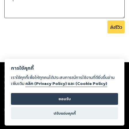
ส่งรีวิว
Copyright ©
2026
Storylog Co., Ltd. - สตอรี่ล็อกขอสงวนสิทธิ์ไม่รับผิดชอบ
การใช้คุกกี้
ต่อผลงานหรือเนื้อหาใดที่อัปโหลดผ่านเว็บไซต์และปรากฏว่าละเมิดสิทธิใน
ทรัพย์สินทางปัญญาของบุคคลอื่นหรือขัดต่อกฎหมายและศีลธรรม ดังนั้น ผู้อ่าน
เราใช้คุกกี้เพื่อให้ทุกคนได้ประสบการณ์การใช้งานที่ดียิ่งขึ้นอ่าน
ทุกท่านโปรดใช้วิจารณญาณในการกลั่นกรองด้วยตนเอง และหากท่านพบว่าส่วน
เพิ่มเติม
คลิก (Privacy Policy) และ (Cookie Policy)
หนึ่งส่วนใดขัดต่อกฎหมายและศีลธรรม กรุณาแจ้งมายังบริษัท เพื่อทีมงานจะได้
ดำเนินการในทันที ทั้งนี้ ทางสตอรี่ล็อกขอสงวนลิขสิทธิ์ตามพระราชบัญญัติ
ยอมรับ
ลิขสิทธิ์ พ.ศ. 2537 (ฉบับล่าสุด)
For support: member@ookbee.com
ปรับแต่งคุกกี้
Version
1.3.17