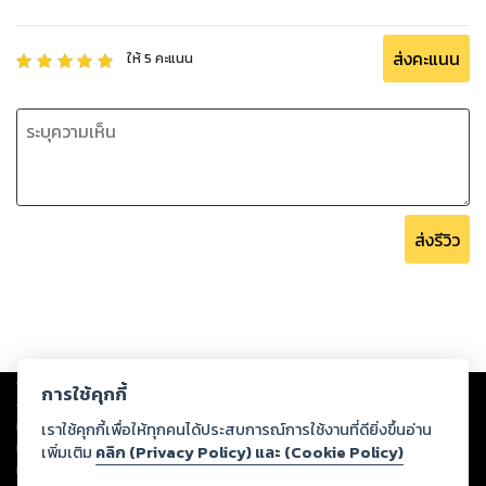
ส่งคะแนน
ให้
5
คะแนน
ส่งรีวิว
Copyright ©
2026
Storylog Co., Ltd. - สตอรี่ล็อกขอสงวนสิทธิ์ไม่รับผิดชอบ
การใช้คุกกี้
ต่อผลงานหรือเนื้อหาใดที่อัปโหลดผ่านเว็บไซต์และปรากฏว่าละเมิดสิทธิใน
ทรัพย์สินทางปัญญาของบุคคลอื่นหรือขัดต่อกฎหมายและศีลธรรม ดังนั้น ผู้อ่าน
เราใช้คุกกี้เพื่อให้ทุกคนได้ประสบการณ์การใช้งานที่ดียิ่งขึ้นอ่าน
ทุกท่านโปรดใช้วิจารณญาณในการกลั่นกรองด้วยตนเอง และหากท่านพบว่าส่วน
เพิ่มเติม
คลิก (Privacy Policy) และ (Cookie Policy)
หนึ่งส่วนใดขัดต่อกฎหมายและศีลธรรม กรุณาแจ้งมายังบริษัท เพื่อทีมงานจะได้