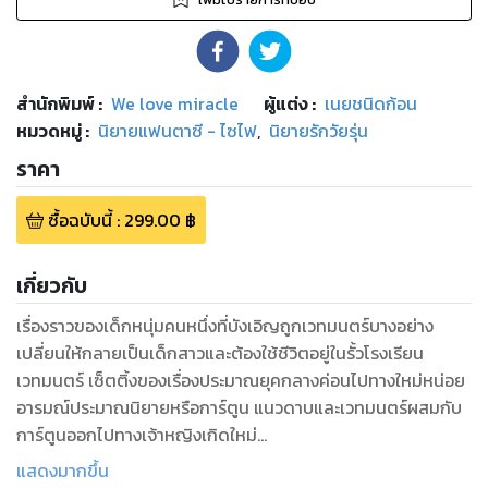
สำนักพิมพ์
:
We love miracle
ผู้แต่ง :
เนยชนิดก้อน
หมวดหมู่
:
นิยายแฟนตาซี - ไซไฟ
,
นิยายรักวัยรุ่น
ราคา
ซื้อฉบับนี้
:
299.00
฿
เกี่ยวกับ
เรื่องราวของเด็กหนุ่มคนหนึ่งที่บังเอิญถูกเวทมนตร์บางอย่าง
เปลี่ยนให้กลายเป็นเด็กสาวและต้องใช้ชีวิตอยู่ในรั้วโรงเรียน
เวทมนตร์ เซ็ตติ้งของเรื่องประมาณยุคกลางค่อนไปทางใหม่หน่อย
อารมณ์ประมาณนิยายหรือการ์ตูน แนวดาบและเวทมนตร์ผสมกับ
การ์ตูนออกไปทางเจ้าหญิงเกิดใหม่
อนึ่งหน้าปกนั้นผู้เขียนเป็นคนวาดเองด้วยเช่นกันและอาจมีการ
แสดงมากขึ้น