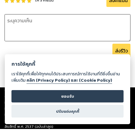
ส่งคะแนน
ให้
5
คะแนน
ส่งรีวิว
การใช้คุกกี้
เราใช้คุกกี้เพื่อให้ทุกคนได้ประสบการณ์การใช้งานที่ดียิ่งขึ้นอ่าน
เพิ่มเติม
คลิก (Privacy Policy) และ (Cookie Policy)
Copyright ©
2026
Storylog Co., Ltd. - สตอรี่ล็อกขอสงวนสิทธิ์ไม่รับผิดชอบ
ต่อผลงานหรือเนื้อหาใดที่อัปโหลดผ่านเว็บไซต์และปรากฏว่าละเมิดสิทธิใน
ยอมรับ
ทรัพย์สินทางปัญญาของบุคคลอื่นหรือขัดต่อกฎหมายและศีลธรรม ดังนั้น ผู้อ่าน
ทุกท่านโปรดใช้วิจารณญาณในการกลั่นกรองด้วยตนเอง และหากท่านพบว่าส่วน
ปรับแต่งคุกกี้
หนึ่งส่วนใดขัดต่อกฎหมายและศีลธรรม กรุณาแจ้งมายังบริษัท เพื่อทีมงานจะได้
ดำเนินการในทันที ทั้งนี้ ทางสตอรี่ล็อกขอสงวนลิขสิทธิ์ตามพระราชบัญญัติ
ลิขสิทธิ์ พ.ศ. 2537 (ฉบับล่าสุด)