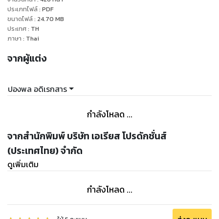
ไปกับ เดฟ ชอน อดีตทหารอเมริกันผู้ผ่านสงครามเวียตนามและ
ประเภทไฟล์
:
PDF
ขนาดไฟล์
:
24.70
MB
ปัจจุบันมาเป็นผู้จัดการโครงการสร้างสะพานข้ามแม่น้ำโขงเชื่อม
ประเทศ
:
TH
เมืองเชียงของบนฝั่งไทยกับบ้านห้วยทรายบนฝั่งลาว และคิมเบอรี่
ภาษา
:
Thai
เบเกอร์อาจารย์สาวลูกครึ่งไทยอังกฤษสอนวิชามานุษยวิทยาที่
จากผู้แต่ง
มหาวิทยาลัยเชียงใหม่ผู้สนใจศึกษาค้นคว้าเกี่ยวกับชนเผ่าภูริใน
ลาว เรื่อง “แม่โขง” จึงเป็นจินตนิยายที่ผสมผสานความจริงทาง
สังคมเข้ากับจินตนาการ ทำให้มีอรรถรสของงานวรรณกรรมผจญ
ปองพล อดิเรกสาร
ภัยในดินแดนลี้ลับซึ่งได้รับความนิยมจากผู้อ่านจนพิมพ์ติดต่อกัน
ถึง 14 ครั้งและได้สร้างเป็นละครโทรทัศน์ช่อง 7 ใน พ.ศ. 2544 และ
กำลังโหลด ...
ทางช่อง 7 ได้ดำริที่จะนำ “แม่โขง” กลับมาสร้างเป็นละครโทรทัศน์
อีกครั้งหนึ่งในเร็วๆนี้
จากสำนักพิมพ์ บริษัท เอเรียส โปรดักชั่นส์
(ประเทศไทย) จำกัด
ดูเพิ่มเติม
กำลังโหลด ...