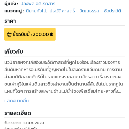
ผู้แต่ง :
ปองพล อดิเรกสาร
หมวดหมู่
:
นิยายทั่วไป
,
ประวัติศาสตร์ - วัฒนธรรม - ชีวประวัติ
ราคา
ซื้อฉบับนี้
:
200.00
฿
เกี่ยวกับ
นวนิยายผจญภัยอิงประวัติศาสตร์ที่ผูกโยงร้อยเรื่องราวของการ
สืบค้นหาทหารอเมริกันที่สูญหายไปในสงครามเวียดนาม การตาม
ล่าสมบัติของกษัตริย์โบราณแห่งราชอาณาจักรลาว เรื่องราวของ
ชนเผ่าภูริในแผ่นดินลาวซึ่งเล่าขานเป็นตำนานลี้ลับอันไม่ปรากฏใน
แผนที่ใดๆ การสร้างสะพานข้ามแม่น้ำโขงเพื่อเชื่อมไทย-ลาวทั้ง
ทางเศรษฐกิจการค้าและวัฒนธรรม ตลอดจนขบวนการค้ายาเสพ
แสดงมากขึ้น
ติดในสามเหลี่ยมทองคำ เรื่องเหล่านี้สอดร้อยเข้าด้วยกันโดย
รายละเอียด
พญานาค งูยักษ์ในตำนานของชุมชนลุ่มน้ำโขง ซึ่งทำหน้าที่พิทักษ์
ทรัพย์สมบัติของแผ่นดินและเป็นตัวสอดแทรกให้บังเกิดความตาย
วันวางขาย
:
18 ส.ค. 2020
ลึกลับอย่างน่าสะพรึงกลัวแก่บุคคลต่างๆ เป็นตัวเดินเรื่องคู่ขนาน
จำนวนหน้า
:
426
หน้า