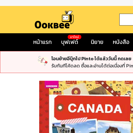
มาใหม่
หน้าแรก
บุฟเฟต์
นิยาย
หนังสือ
โอนย้ายอีบุ๊กไป Pinto ได้แล้ววันนี้ กดเลย
รับทันทีโค้ดลด ซื้อและอ่านได้ต่อเนื่องที่ Pi