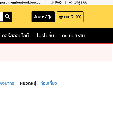
pport: member@ookbee.com
FAQ
เข้าสู่ระบบ
จัดการอีบุ๊ก
ตะกร้า
(
0
)
คอร์สออนไลน์
โปรโมชั่น
คะแนนสะสม
ริพจนากร
หมวดหมู่
:
ท่องเที่ยว