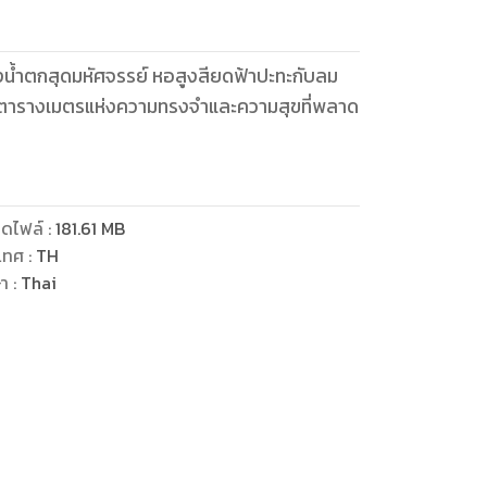
งน้ำตกสุดมหัศจรรย์ หอสูงสียดฟ้าปะทะกับลม
ทุกตารางเมตรแห่งความทรงจำและความสุขที่พลาด
ดไฟล์
:
181.61
MB
เทศ
:
TH
ษา
:
Thai