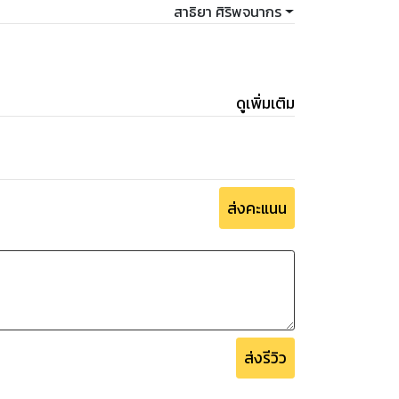
สาธิยา ศิริพจนากร
ดูเพิ่มเติม
ส่งคะแนน
ส่งรีวิว