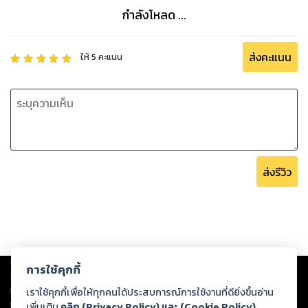
กำลังโหลด ...
ส่งคะแนน
ให้
5
คะแนน
ส่งรีวิว
Copyright ©
2026
Storylog Co., Ltd. - สตอรี่ล็อกขอสงวนสิทธิ์ไม่รับผิดชอบ
การใช้คุกกี้
ต่อผลงานหรือเนื้อหาใดที่อัปโหลดผ่านเว็บไซต์และปรากฏว่าละเมิดสิทธิใน
ทรัพย์สินทางปัญญาของบุคคลอื่นหรือขัดต่อกฎหมายและศีลธรรม ดังนั้น ผู้อ่าน
เราใช้คุกกี้เพื่อให้ทุกคนได้ประสบการณ์การใช้งานที่ดียิ่งขึ้นอ่าน
ทุกท่านโปรดใช้วิจารณญาณในการกลั่นกรองด้วยตนเอง และหากท่านพบว่าส่วน
เพิ่มเติม
คลิก (Privacy Policy) และ (Cookie Policy)