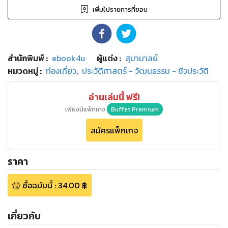
เพิ่มไปรายการที่ชอบ
สำนักพิมพ์
:
ebook4u
ผู้แต่ง :
สุมามาลย์
หมวดหมู่
:
ท่องเที่ยว
,
ประวัติศาสตร์ - วัฒนธรรม - ชีวประวัติ
อ่านเล่มนี้ ฟรี!
เพียงมีแพ็กเกจ
Buffet Premium
สมัครแพ็กเกจ
ราคา
ซื้อฉบับนี้
:
34.00
฿
เกี่ยวกับ