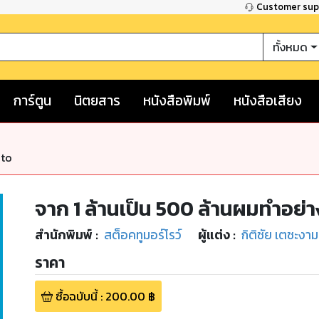
Customer su
ทั้งหมด
การ์ตูน
นิตยสาร
หนังสือพิมพ์
หนังสือเสียง
nto
จาก 1 ล้านเป็น 500 ล้านผมทำอย่า
สำนักพิมพ์
:
สต็อคทูมอร์โรว์
ผู้แต่ง :
กิติชัย เตชะงาม
ราคา
ซื้อฉบับนี้
:
200.00
฿