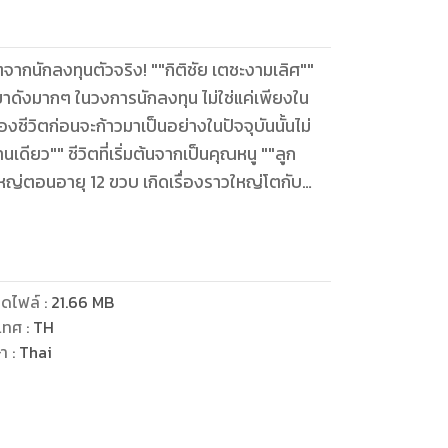
กนักลงทุนตัวจริง! ""กิติชัย เตชะงามเลิศ""
ขาดังมากๆ ในวงการนักลงทุน ไม่ใช่แค่เพียงใน
งชีวิตก่อนจะก้าวมาเป็นอย่างในปัจจุบันนั้นไม่
นเดียว"" ชีวิตที่เริ่มต้นจากเป็นคุณหนู ""ลูก
ใหญ่ตอนอายุ 12 ขวบ เกิดเรื่องราวใหญ่โตกับ
่เหมือนเดิม บนเส้นทางที่เงิน 1 ล้าน พอกพูนมา
ุมมองต่อการลงทุนในอนาคตหลายแง่หลายมุมคิด
ๆ มาก่อน
ดไฟล์
:
21.66
MB
่องราวดีๆ จากนักลงทุนที่ผ่านอุปสรรคต่างๆ ใน
เทศ
:
TH
มาถ่ายทอดไม่ใช่เรื่องที่จะได้เห็นกันง่ายๆ แต่ตอน
ษา
:
Thai
มันอยู่ในมือคุณพร้อมกันในเล่มนี้แล้ว!!! "