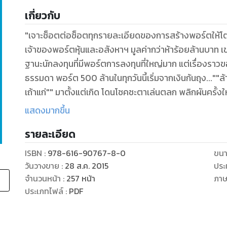
เกี่ยวกับ
"เจาะช็อตต่อช็อตทุกรายละเอียดของการสร้างพอร์ตให้โตจา
เจ้าของพอร์ตหุ้นและอสังหาฯ มูลค่ากว่าห้าร้อยล้านบาท เ
ฐานะนักลงทุนที่มีพอร์ตการลงทุนที่ใหญ่มาก แต่เรื่องราวขอ
ธรรมดา พอร์ต 500 ล้านในทุกวันนี้เริ่มจากเงินก้นถุง...""ล้า
เถ้าแก่"" มาตั้งแต่เกิด โดนโชคชะตาเล่นตลก พลิกผันครั้ง
ชีวิต หลังจากนั้นอุปสรรคต่างๆ นานาก็ทำให้ความเป็นอยู่ไม
แสดงมากขึ้น
เป็นพอร์ตหุ้นและอสังหาริมทรัพย์ 500 ล้านนั้น ยังมีม
รายละเอียด
พร้อมๆ กับเกิดมุมมองการลงทุนของคนที่เคยมีพอร์ตเล็ก
ISBN :
978-616-90767-8-0
ขนา
นับว่านักลงทุนในปัจจุบันโชคดีมากๆ ที่ได้มีโอกาสศึกษาเรื
วันวางขาย
:
28 ส.ค. 2015
ประ
ตลาดมาแล้ว เพราะเมื่อก่อนการที่จะมีคนนำเรื่องเล่าเหล่านี้
จำนวนหน้า
:
257
หน้า
ภา
นี้ไม่ใช่ ทุกสิ่งทุกอย่างจะปูทางสู่พอร์ตลงทุน 500 ล้าน และ
ประเภทไฟล์
:
PDF