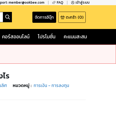
pport: member@ookbee.com
FAQ
เข้าสู่ระบบ
จัดการอีบุ๊ก
ตะกร้า
(
0
)
คอร์สออนไลน์
โปรโมชั่น
คะแนนสะสม
งไร
เลิศ
หมวดหมู่
:
การเงิน - การลงทุน