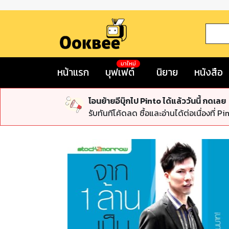
มาใหม่
หน้าแรก
บุฟเฟต์
นิยาย
หนังสือ
โอนย้ายอีบุ๊กไป Pinto ได้แล้ววันนี้ กดเลย
รับทันทีโค้ดลด ซื้อและอ่านได้ต่อเนื่องที่ Pi