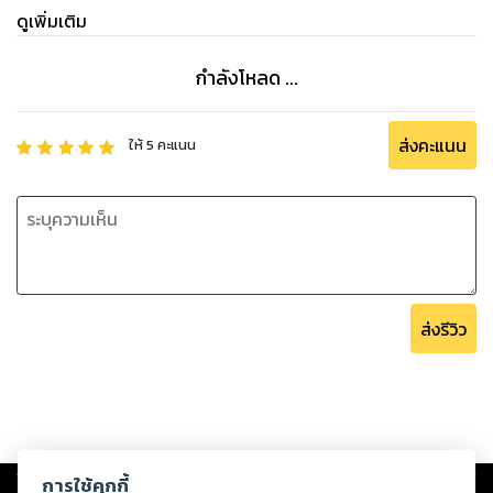
ดูเพิ่มเติม
กำลังโหลด ...
ส่งคะแนน
ให้
5
คะแนน
ส่งรีวิว
Copyright ©
2026
Storylog Co., Ltd. - สตอรี่ล็อกขอสงวนสิทธิ์ไม่รับผิดชอบ
การใช้คุกกี้