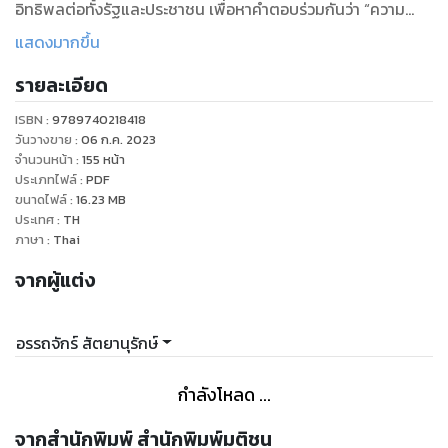
อิทธิพลต่อทั้งรัฐและประชาชน เพื่อหาคำตอบร่วมกันว่า “ความ
ซื่อสัตย์” อันมีความหมายขัดแย้งใน “สังคมคนดี” นี้ก่อรูปขึ้นมา
แสดงมากขึ้น
อย่างไร และสังคมจะเดินหน้าต่อไปได้หรือไม่ภายใต้ “ความ
รายละเอียด
ซื่อสัตย์” แบบที่รัฐปรารถนา
ISBN :
9789740218418
วันวางขาย
:
06 ก.ค. 2023
จำนวนหน้า
:
155
หน้า
ประเภทไฟล์
:
PDF
ขนาดไฟล์
:
16.23
MB
ประเทศ
:
TH
ภาษา
:
Thai
จากผู้แต่ง
อรรถจักร์ สัตยานุรักษ์
กำลังโหลด ...
จากสำนักพิมพ์ สำนักพิมพ์มติชน