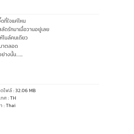
ี๊ดที่ใจแค่ไหน
ลัดรักมาเมื่อวานอยู่เลย
ให้ไนล์คนเดียว
องมาตลอด
่างนั้น...
ก็คือเอ็มเจ
นิทของไนล์
มสัมพันธ์ให้ได้
ดไฟล์
:
32.06
MB
เทศ
:
TH
นเก่งของคุณนายกันแล้วล่ะ!"
ษา
:
Thai