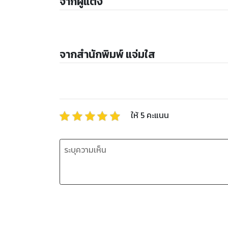
จากผู้แต่ง
จากสำนักพิมพ์ แจ่มใส
ให้
5
คะแนน