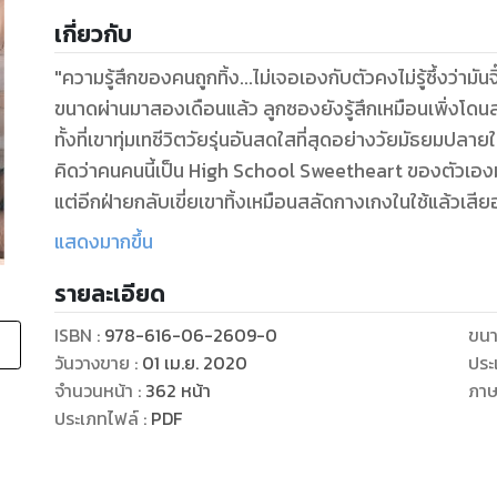
เกี่ยวกับ
"ความรู้สึกของคนถูกทิ้ง...ไม่เจอเองกับตัวคงไม่รู้ซึ้งว่ามันจ
ขนาดผ่านมาสองเดือนแล้ว ลูกซองยังรู้สึกเหมือนเพิ่งโดนส
ทั้งที่เขาทุ่มเทชีวิตวัยรุ่นอันสดใสที่สุดอย่างวัยมัธยมปลาย
คิดว่าคนคนนี้เป็น High School Sweetheart ของตัวเ
แต่อีกฝ่ายกลับเขี่ยเขาทิ้งเหมือนสลัดกางเกงในใช้แล้วเสียอย
มิชชั่นขอโอกาสจากแฟนเก่าจึงเกิดขึ้นแบบงงๆ
แสดงมากขึ้น
ยิ่งได้รู้ว่าคนที่มาเช่าบ้านอันเป็นหนึ่งในมรดกตกทอดของแม่
รายละเอียด
เพื่อนร่วมชั้นที่โรงเรียนเก่า และยังเป็นเพื่อนข้างบ้านคนส
ลูกซองก็ยิ่งได้ใจ หมายมั่นว่าจะต้องใช้เอ็มเจเป็นสะพานเชื่อ
ISBN :
978-616-06-2609-0
ขนา
(...ถึงสะพานที่ว่าจะดูเหม็นขี้หน้าเขาไม่น้อยก็เถอะ)
วันวางขาย
:
01 เม.ย. 2020
ประ
ก็สวรรค์ส่งตัวช่วยมาให้แล้ว จะให้ยอมแพ้ก็ไม่ใช่ลูกซองค
จำนวนหน้า
:
362
หน้า
ภา
ประเภทไฟล์
:
PDF