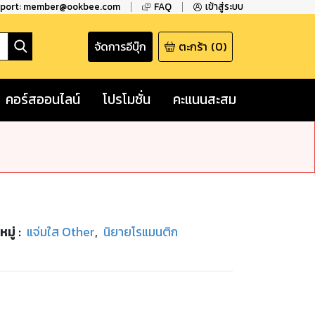
pport: member@ookbee.com
FAQ
เข้าสู่ระบบ
จัดการอีบุ๊ก
ตะกร้า
(
0
)
คอร์สออนไลน์
โปรโมชั่น
คะแนนสะสม
มู่
:
แจ่มใส Other
,
นิยายโรแมนติก