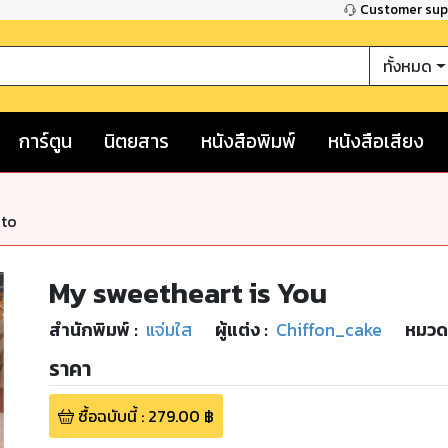
Customer su
ทั้งหมด
การ์ตูน
นิตยสาร
หนังสือพิมพ์
หนังสือเสียง
nto
My sweetheart is You
สำนักพิมพ์
:
แจ่มใส
ผู้แต่ง :
Chiffon_cake
หมวดห
ราคา
ซื้อฉบับนี้
:
279.00
฿