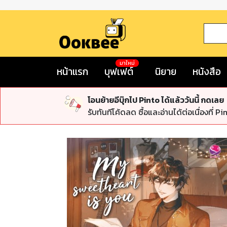
มาใหม่
หน้าแรก
บุฟเฟต์
นิยาย
หนังสือ
โอนย้ายอีบุ๊กไป Pinto ได้แล้ววันนี้ กดเลย
รับทันทีโค้ดลด ซื้อและอ่านได้ต่อเนื่องที่ Pi