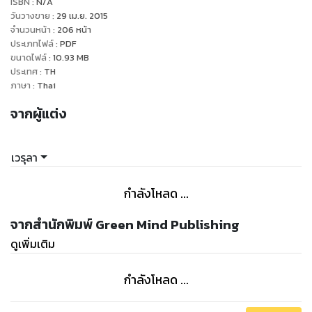
ISBN :
N/A
ของผม” ไบรอันตอบตรงๆ เขาไม่เห็นความจำเป็นที่ต้องทำตัวเป็น
วันวางขาย
:
29 เม.ย. 2015
สุภาพบุรุษกับพวกผู้หญิงหน้าเงิน
จำนวนหน้า
:
206
หน้า
ประเภทไฟล์
:
PDF
“ฉันก็คงไม่ต่างกับ...เมียเช่า” คำสุดท้ายรำพึงกับตัวเองเสียงเบา
ขนาดไฟล์
:
10.93
MB
ราวกระซิบ
ประเทศ
:
TH
ถ้าไบรอันไม่ถูกคนรักทิ้งไปในวันวิวาห์ และถ้าไม่ต้องรักษาหน้าเพื่อ
ภาษา
:
Thai
ลบคำสบประมาทของบิดา คงไม่ต้องจ้างประชาสัมพันธ์ของตัวเอง
จากผู้แต่ง
มาเป็นเจ้าสาว เขาไม่ใช่นักบุญเสียด้วยสิ ความโกรธแค้นที่มีต่อคน
รัก จึงกลายเป็นทัณฑ์สวาทมาลงกับภรรยารับจ้าง
จ่ายค่าเช่าเรือนร่างน่าสัมผัสไปไม่ใช่น้อย จะตักตวงเท่าไหร่ก็ไม่
เวรุลา
หนำใจ เวลาหนึ่งปีคงไม่พอเสียแล้ว
รุ้งรวีต้องรับโทษทัณฑ์รัญจวนที่ตนไม่ได้ก่อ เขาเช่าแค่ร่างกาย แต่
กำลังโหลด ...
เธอกลับแถมหัวใจให้เป็นโปรโมชั่นพิเศษ ทว่ากลับถูกตอบแทนมา
จากสำนักพิมพ์ Green Mind Publishing
ดูเพิ่มเติม
กำลังโหลด ...