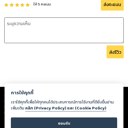
ส่งคะแนน
ให้
5
คะแนน
ส่งรีวิว
Copyright ©
2026
Storylog Co., Ltd. - สตอรี่ล็อกขอสงวนสิทธิ์ไม่รับผิดชอบ
การใช้คุกกี้
ต่อผลงานหรือเนื้อหาใดที่อัปโหลดผ่านเว็บไซต์และปรากฏว่าละเมิดสิทธิใน
ทรัพย์สินทางปัญญาของบุคคลอื่นหรือขัดต่อกฎหมายและศีลธรรม ดังนั้น ผู้อ่าน
เราใช้คุกกี้เพื่อให้ทุกคนได้ประสบการณ์การใช้งานที่ดียิ่งขึ้นอ่าน
ทุกท่านโปรดใช้วิจารณญาณในการกลั่นกรองด้วยตนเอง และหากท่านพบว่าส่วน
เพิ่มเติม
คลิก (Privacy Policy) และ (Cookie Policy)
หนึ่งส่วนใดขัดต่อกฎหมายและศีลธรรม กรุณาแจ้งมายังบริษัท เพื่อทีมงานจะได้
ดำเนินการในทันที ทั้งนี้ ทางสตอรี่ล็อกขอสงวนลิขสิทธิ์ตามพระราชบัญญัติ
ยอมรับ
ลิขสิทธิ์ พ.ศ. 2537 (ฉบับล่าสุด)