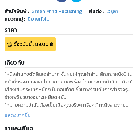
สำนักพิมพ์
:
Green Mind Publishing
ผู้แต่ง :
เวรุลา
หมวดหมู่
:
นิยายทั่วไป
ราคา
ซื้อฉบับนี้
:
89.00
฿
เกี่ยวกับ
“หนึ่งล้านคงตัดสินใจลำบาก งั้นผมให้คุณห้าล้าน สัญญาหนึ่งปี ใน
หน้าที่ภรรยาของผมไม่ขาดตกบกพร่อง โดยเฉพาะหน้าที่บนเตียง”
เสียงเข้มกระแทกหนักๆ ในตอนท้าย ซึ่งมาพร้อมกับการสำรวจรูป
ร่างเพรียวบางอย่างเหยียดหยัน
“หมายความว่าฉันต้องเป็นเมียคุณจริงๆ หรือคะ” หญิงสาวถามย้ำ
อย่างตระหนก เธอได้ยินไม่ผิดใช่ไหม ถ้าเป็นแบบนั้นก็ต้องเสียสาว
แสดงมากขึ้น
ให้เขาน่ะสิ นี่เธอต้องขายตัวงั้นหรือ
รายละเอียด
“เวลาหนึ่งปีคิดว่าคุณควรจะอยู่ในฐานะอะไร และผมไม่ใช่พระเอกใน
ละคร ถึงจะเสียเงินห้าล้าน ให้คุณมานอนเล่นเสวยสุขฟรีๆ ในบ้าน