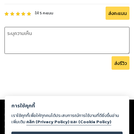
ส่งคะแนน
ให้
5
คะแนน
ส่งรีวิว
Copyright ©
2026
Storylog Co., Ltd. - สตอรี่ล็อกขอสงวนสิทธิ์ไม่รับผิดชอบ
การใช้คุกกี้
ต่อผลงานหรือเนื้อหาใดที่อัปโหลดผ่านเว็บไซต์และปรากฏว่าละเมิดสิทธิใน
ทรัพย์สินทางปัญญาของบุคคลอื่นหรือขัดต่อกฎหมายและศีลธรรม ดังนั้น ผู้อ่าน
เราใช้คุกกี้เพื่อให้ทุกคนได้ประสบการณ์การใช้งานที่ดียิ่งขึ้นอ่าน
ทุกท่านโปรดใช้วิจารณญาณในการกลั่นกรองด้วยตนเอง และหากท่านพบว่าส่วน
เพิ่มเติม
คลิก (Privacy Policy) และ (Cookie Policy)
หนึ่งส่วนใดขัดต่อกฎหมายและศีลธรรม กรุณาแจ้งมายังบริษัท เพื่อทีมงานจะได้
ดำเนินการในทันที ทั้งนี้ ทางสตอรี่ล็อกขอสงวนลิขสิทธิ์ตามพระราชบัญญัติ