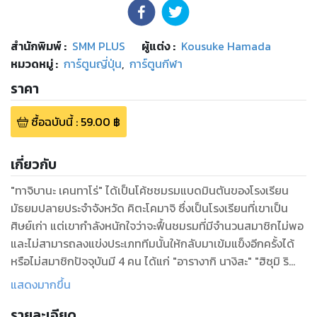
สำนักพิมพ์
:
SMM PLUS
ผู้แต่ง :
Kousuke Hamada
หมวดหมู่
:
การ์ตูนญี่ปุ่น
,
การ์ตูนกีฬา
ราคา
ซื้อฉบับนี้
:
59.00
฿
เกี่ยวกับ
"ทาจิบานะ เคนทาโร่" ได้เป็นโค้ชชมรมแบดมินตันของโรงเรียน
มัธยมปลายประจำจังหวัด คิตะโคมาจิ ซึ่งเป็นโรงเรียนที่เขาเป็น
ศิษย์เก่า แต่เขากำลังหนักใจว่าจะฟื้นชมรมที่มีจำนวนสมาชิกไม่พอ
และไม่สามารถลงแข่งประเภททีมนั้นให้กลับมาเข้มแข็งอีกครั้งได้
หรือไม่สมาชิกปัจจุบันมี 4 คน ได้แก่ "อารางากิ นางิสะ" "ฮิซุมิ ริ
โกะ" "เอบินะ ยู" "อิเซฮาระ โซระ" (และมีผู้ชายอีก 2 คน...ซึ่งก็น้อย
แสดงมากขึ้น
อยู่ดี) เคนทาโร่จึงคิดว่าหน้าที่ด่วนคือการหาสมาชิกใหม่เพื่อการ
รายละเอียด
แข่งขันและการฝึกซ้อมระหว่างนั้นเขาก็ได้พบกับ "ฮาเนซากิ อายา