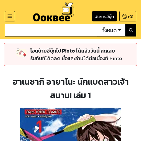
จัดการอีบุ๊ก
(
0
)
ทั้งหมด
โอนย้ายอีบุ๊กไป Pinto ได้แล้ววันนี้ กดเลย
รับทันทีโค้ดลด ซื้อและอ่านได้ต่อเนื่องที่ Pinto
ฮาเนซากิ อายาโนะ นักแบดสาวเจ้า
สนาม! เล่ม 1