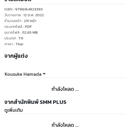
โนะ" นักเรียนชั้นปี 1 ที่วิ่งไต่ขึ้นต้นไม้ในสนามโรงเรียนได้อย่าง
ISBN :
9786164923393
ง่ายดาย เคนทาโร่รู้สึกถึงพรสวรรค์ในตัวเธอจึงชักชวนอย่างสุด
วันวางขาย
:
12 ต.ค. 2022
กำลังให้เธอมาเข้าชมรมแต่เธอกลับ...เกลียดกีฬาแบดมินตัน
จำนวนหน้า
:
231
หน้า
ประเภทไฟล์
:
PDF
ขนาดไฟล์
:
112.65
MB
ประเทศ
:
TH
ภาษา
:
Thai
จากผู้แต่ง
Kousuke Hamada
กำลังโหลด ...
จากสำนักพิมพ์ SMM PLUS
ดูเพิ่มเติม
กำลังโหลด ...