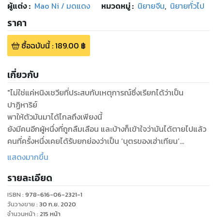
ผู้แต่ง :
Mao Ni / มดแดง
หมวดหมู่
:
นิยายจีน
,
นิยายทั่วไป
ราคา
ซื้อฉบับนี้
:
189.00
฿
เกี่ยวกับ
"ไม่ใช่แค่หนิงเชวียที่ประสบกับเหตุการณ์ซึ่งเรียกได้ว่าเป็น
ปาฏิหาริย์
พาให้ตัวมันมาได้ไกลถึงเพียงนี้
ยังมีคนอีกผู้หนึ่งที่ถูกลืมเลือน และบ้างก็เข้าใจว่ามันได้ตายไปแล้ว
คนที่ครั้งหนึ่งเคยได้รับยกย่องว่าเป็น ‘บุตรของเฮ่าเทียน’
บัดนี้เรื่องราวปาฏิหาริย์ก็ได้เกิดกับมันแล้วเช่นกัน!
แสดงมากขึ้น
บนเส้นทางมุ่งหน้าสู่วัดลั่นเคอ
รายละเอียด
หนิงเชวียพาซังซังแยกตัวออกจากคณะทูตแคว้นต้าถังเร่งเดินทาง
ตั้งใจจะไปให้ถึงจุดหมายเร็วขึ้นอีกสักหน่อยก็ยังดี
ISBN :
978-616-06-2321-1
มิคาด... ว่าคนสองคนที่ถูกลิขิตให้มิอาจอยู่ร่วมโลกกันได้
วันวางขาย
:
30 ก.ย. 2020
จะกลับมาเจอกันอีกครั้งเอาในเวลาที่ไม่เหมาะสมแม้แต่น้อยนี้!!"
จำนวนหน้า
:
215
หน้า