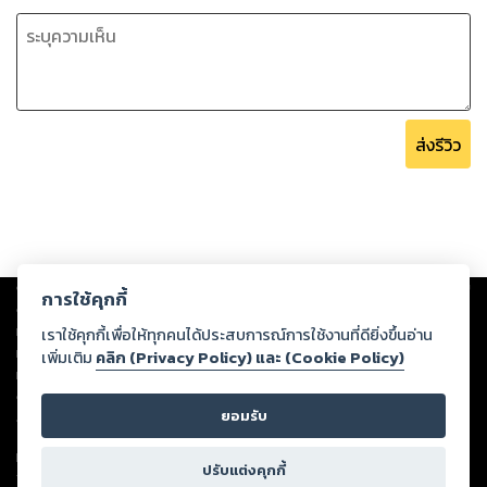
ส่งรีวิว
Copyright ©
2026
Storylog Co., Ltd. - สตอรี่ล็อกขอสงวนสิทธิ์ไม่รับผิดชอบ
การใช้คุกกี้
ต่อผลงานหรือเนื้อหาใดที่อัปโหลดผ่านเว็บไซต์และปรากฏว่าละเมิดสิทธิใน
ทรัพย์สินทางปัญญาของบุคคลอื่นหรือขัดต่อกฎหมายและศีลธรรม ดังนั้น ผู้อ่าน
เราใช้คุกกี้เพื่อให้ทุกคนได้ประสบการณ์การใช้งานที่ดียิ่งขึ้นอ่าน
ทุกท่านโปรดใช้วิจารณญาณในการกลั่นกรองด้วยตนเอง และหากท่านพบว่าส่วน
เพิ่มเติม
คลิก (Privacy Policy) และ (Cookie Policy)
หนึ่งส่วนใดขัดต่อกฎหมายและศีลธรรม กรุณาแจ้งมายังบริษัท เพื่อทีมงานจะได้
ดำเนินการในทันที ทั้งนี้ ทางสตอรี่ล็อกขอสงวนลิขสิทธิ์ตามพระราชบัญญัติ
ยอมรับ
ลิขสิทธิ์ พ.ศ. 2537 (ฉบับล่าสุด)
For support: member@ookbee.com
ปรับแต่งคุกกี้
Version
1.3.17