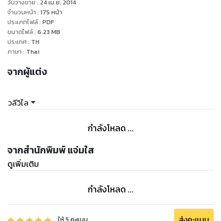
วันวางขาย
:
24 เม.ย. 2014
กรรมมันไม่ยักอยากบินตามเจ้าตัว กลับมาด้วยล่ะเนี่ย เฮ้อ
จำนวนหน้า
:
175
หน้า
ประเภทไฟล์
:
PDF
ขนาดไฟล์
:
6.23
MB
ประเทศ
:
TH
ภาษา
:
Thai
จากผู้แต่ง
วลีวิไล
กำลังโหลด ...
จากสำนักพิมพ์ แจ่มใส
ดูเพิ่มเติม
กำลังโหลด ...
ส่งคะแนน
ให้
5
คะแนน