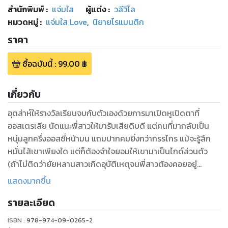
สำนักพิมพ์
:
แจ่มใส
ผู้แต่ง :
วลีวิไล
หมวดหมู่
:
แจ่มใส Love
,
นิยายโรแมนติก
ราคา
ซื้อฉบับนี้
:
99.00
฿
เกี่ยวกับ
อุตส่าห์ให้รางวัลเรียนจบกับตัวเองด้วยการมาเปิดหูเปิดตาที่
ออสเตรเลีย นัดแนะพี่สาวให้มารับเสียดิบดี แต่คนที่มากลับเป็น
หนุ่มลูกครึ่งออสซี่หน้ามน แถมปากคมยิ่งกว่ากรรไกร แม้จะรู้สึก
หมั่นไส้เขาเพียงใด แต่ก็ต้องจำใจยอมให้เขามาเป็นไกด์ส่วนตัว
(ถ้าไม่ติดว่ายัยหลานสาวเกิดอุบัติเหตุจนพี่สาวต้องคอยอยู่
พยาบาลแล้วล่ะก็ เธอไม่มีวันใช้บริการไกด์ (ผี) คนนี้แน่นอน เชอะ)
แสดงมากขึ้น
ใครจะไปคิดว่าจะได้ใช้เวลาในทริปสุดท้ายร่วมกัน (อีก) ถึงจะมีเรื่อง
รายละเอียด
ให้ต้องเหน็บกันนิด หยอกกันแรงไปหน่อย แต่ก็ได้เรียนรู้นิสัยใจคอ
เขาว่าดีอยู่ไม่ใช่น้อย และค่อยๆ เริ่มมีเงาของใครคนนั้นข้างในหัวใจ
ISBN :
978-974-09-0265-2
...และพอยิ่งใกล้จะถึงวันเดินทางกลับเมืองไทย เหตุไฉน...หัวใจเจ้า