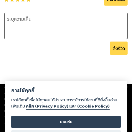
ส่งรีวิว
Copyright ©
2026
Storylog Co., Ltd. - สตอรี่ล็อกขอสงวนสิทธิ์ไม่รับผิดชอบ
การใช้คุกกี้
ต่อผลงานหรือเนื้อหาใดที่อัปโหลดผ่านเว็บไซต์และปรากฏว่าละเมิดสิทธิใน
ทรัพย์สินทางปัญญาของบุคคลอื่นหรือขัดต่อกฎหมายและศีลธรรม ดังนั้น ผู้อ่าน
เราใช้คุกกี้เพื่อให้ทุกคนได้ประสบการณ์การใช้งานที่ดียิ่งขึ้นอ่าน
ทุกท่านโปรดใช้วิจารณญาณในการกลั่นกรองด้วยตนเอง และหากท่านพบว่าส่วน
เพิ่มเติม
คลิก (Privacy Policy) และ (Cookie Policy)
หนึ่งส่วนใดขัดต่อกฎหมายและศีลธรรม กรุณาแจ้งมายังบริษัท เพื่อทีมงานจะได้
ดำเนินการในทันที ทั้งนี้ ทางสตอรี่ล็อกขอสงวนลิขสิทธิ์ตามพระราชบัญญัติ
ยอมรับ
ลิขสิทธิ์ พ.ศ. 2537 (ฉบับล่าสุด)