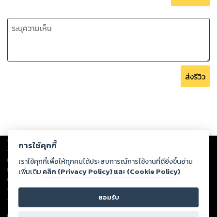
ส่งรีวิว
Copyright ©
2026
Storylog Co., Ltd. - สตอรี่ล็อกขอสงวนสิทธิ์ไม่รับผิดชอบ
การใช้คุกกี้
ต่อผลงานหรือเนื้อหาใดที่อัปโหลดผ่านเว็บไซต์และปรากฏว่าละเมิดสิทธิใน
ทรัพย์สินทางปัญญาของบุคคลอื่นหรือขัดต่อกฎหมายและศีลธรรม ดังนั้น ผู้อ่าน
เราใช้คุกกี้เพื่อให้ทุกคนได้ประสบการณ์การใช้งานที่ดียิ่งขึ้นอ่าน
ทุกท่านโปรดใช้วิจารณญาณในการกลั่นกรองด้วยตนเอง และหากท่านพบว่าส่วน
เพิ่มเติม
คลิก (Privacy Policy) และ (Cookie Policy)
หนึ่งส่วนใดขัดต่อกฎหมายและศีลธรรม กรุณาแจ้งมายังบริษัท เพื่อทีมงานจะได้
ดำเนินการในทันที ทั้งนี้ ทางสตอรี่ล็อกขอสงวนลิขสิทธิ์ตามพระราชบัญญัติ
ยอมรับ
ลิขสิทธิ์ พ.ศ. 2537 (ฉบับล่าสุด)
For support: member@ookbee.com