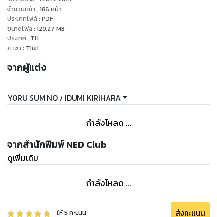
อ่อนเธอนั้น ขอฉันเถอะนะ"" !!"
จำนวนหน้า
:
186
หน้า
ประเภทไฟล์
:
PDF
ขนาดไฟล์
:
129.27
MB
ประเทศ
:
TH
ภาษา
:
Thai
จากผู้แต่ง
YORU SUMINO / IDUMI KIRIHARA
กำลังโหลด ...
จากสำนักพิมพ์ NED Club
ดูเพิ่มเติม
กำลังโหลด ...
ส่งคะแนน
ให้
5
คะแนน