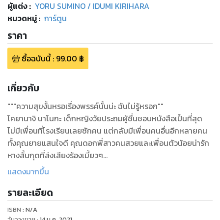
ผู้แต่ง :
YORU SUMINO / IDUMI KIRIHARA
หมวดหมู่
:
การ์ตูน
ราคา
ซื้อฉบับนี้
:
99.00
฿
เกี่ยวกับ
"""ความสุขงั้นหรอเรื่องพรรค์นั้นน่ะ ฉันไม่รู้หรอก""
โคยานางิ นาโนกะ เด็กหญิงวัยประถมผู้ชื่นชอบหนังสือเป็นที่สุด
ไม่มีเพื่อนที่โรงเรียนเลยซักคน แต่กลับมีเพื่อนคนอื่นอีกหลายคน
ทั้งคุณยายแสนใจดี คุณดอกพี่สาวคนสวยและเพื่อนตัวน้อยน่ารัก
หางสั้นกุดที่ส่งเสียงร้องเมี้ยวๆ
แล้ววันหนึ่ง นาโนกะก็ได้พานพบกับบางสิ่งที่เกินจะคาดคิด ณ ตึก
แสดงมากขึ้น
ร้างที่บังเอิญไปพบเข้า ไม่ว่าใครก็ต้องมี ""เรื่องที่อยากแก้ไข""
รายละเอียด
ด้วยกันทั้งนั้น
ISBN :
N/A
จากนิยายยอดฮิตกลายเป็นการ์ตูนโดยคู่หูมือทองจากเรื่อง ""ตับ
วันวางขาย
:
14 ม.ค. 2021