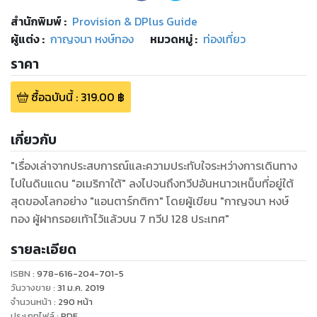
สำนักพิมพ์
:
Provision & DPlus Guide
ผู้แต่ง :
กาญจนา หงษ์ทอง
หมวดหมู่
:
ท่องเที่ยว
ราคา
ซื้อฉบับนี้
:
319.00
฿
เกี่ยวกับ
"เรื่องเล่าจากประสบการณ์และความประทับใจระหว่างการเดินทาง
ไปในดินแดน "อเมริกาใต้" ลงไปจนถึงทวีปอันหนาวเหน็บที่อยู่ใต้
สุดของโลกอย่าง "แอนตาร์กติกา" โดยผู้เขียน "กาญจนา หงษ์
ทอง ผู้ฝากรอยเท้าไว้แล้วบน 7 ทวีป 128 ประเทศ"
รายละเอียด
ISBN :
978-616-204-701-5
วันวางขาย
:
31 ม.ค. 2019
จำนวนหน้า
:
290
หน้า
ประเภทไฟล์
:
PDF