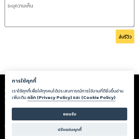
ส่งรีวิว
Copyright ©
2026
Storylog Co., Ltd. - สตอรี่ล็อกขอสงวนสิทธิ์ไม่รับผิดชอบ
การใช้คุกกี้
ต่อผลงานหรือเนื้อหาใดที่อัปโหลดผ่านเว็บไซต์และปรากฏว่าละเมิดสิทธิใน
ทรัพย์สินทางปัญญาของบุคคลอื่นหรือขัดต่อกฎหมายและศีลธรรม ดังนั้น ผู้อ่าน
เราใช้คุกกี้เพื่อให้ทุกคนได้ประสบการณ์การใช้งานที่ดียิ่งขึ้นอ่าน
ทุกท่านโปรดใช้วิจารณญาณในการกลั่นกรองด้วยตนเอง และหากท่านพบว่าส่วน
เพิ่มเติม
คลิก (Privacy Policy) และ (Cookie Policy)
หนึ่งส่วนใดขัดต่อกฎหมายและศีลธรรม กรุณาแจ้งมายังบริษัท เพื่อทีมงานจะได้
ดำเนินการในทันที ทั้งนี้ ทางสตอรี่ล็อกขอสงวนลิขสิทธิ์ตามพระราชบัญญัติ
ยอมรับ
ลิขสิทธิ์ พ.ศ. 2537 (ฉบับล่าสุด)
For support: member@ookbee.com
ปรับแต่งคุกกี้
Version
1.3.17