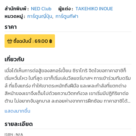
สำนักพิมพ์
:
NED Club
ผู้แต่ง :
TAKEHIKO INOUE
หมวดหมู่
:
การ์ตูนญี่ปุ่น
,
การ์ตูนกีฬา
ราคา
ซื้อฉบับนี้
:
69.00
฿
เกี่ยวกับ
เมื่อได้เห็นการต่อสู้ของสกอร์เปี้ยน ชิราโทริ จิตใจขอทาคาฮาชิก็
เริ่มหวั่นไหว ในที่สุด เขาก็เริ่มเล่นวีลแชร์บาสฯ การเข้าร่วมทีมดรีม
ส์ ที่แข็งแกร่ง ทำให้เขาตระหนักถึงฝีมือ และพละกำลังที่แตกต่าง
สีหน้าของเขาจึงเต็มไปด้วยความวิตกกังวล เขาเริ่มมีปฏิกิริยาต่อ
ต้าน ไม่อยากจับลูกบาส ละถอยห่างจากการฝึกซ้อม ทาคาฮาชิได้
แต่ไสล้อวีลแชร์วิ่งพล่านอยู่ที่มุมโรงยิมเพียงลำพัง ในใจของเขา
แสดงมากขึ้น
คิดอะไรอยู่..
รายละเอียด
ISBN :
N/A