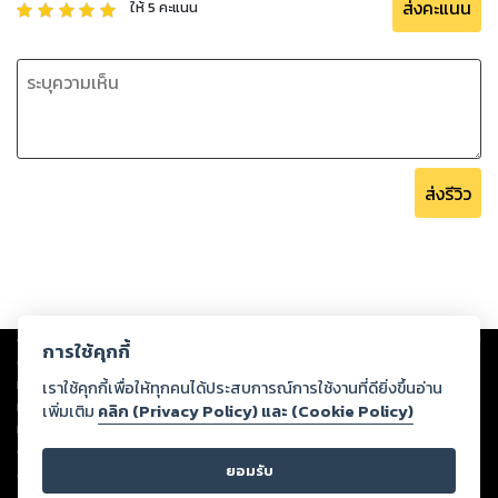
ส่งคะแนน
ให้
5
คะแนน
ส่งรีวิว
Copyright ©
2026
Storylog Co., Ltd. - สตอรี่ล็อกขอสงวนสิทธิ์ไม่รับผิดชอบ
การใช้คุกกี้
ต่อผลงานหรือเนื้อหาใดที่อัปโหลดผ่านเว็บไซต์และปรากฏว่าละเมิดสิทธิใน
ทรัพย์สินทางปัญญาของบุคคลอื่นหรือขัดต่อกฎหมายและศีลธรรม ดังนั้น ผู้อ่าน
เราใช้คุกกี้เพื่อให้ทุกคนได้ประสบการณ์การใช้งานที่ดียิ่งขึ้นอ่าน
ทุกท่านโปรดใช้วิจารณญาณในการกลั่นกรองด้วยตนเอง และหากท่านพบว่าส่วน
เพิ่มเติม
คลิก (Privacy Policy) และ (Cookie Policy)
หนึ่งส่วนใดขัดต่อกฎหมายและศีลธรรม กรุณาแจ้งมายังบริษัท เพื่อทีมงานจะได้
ดำเนินการในทันที ทั้งนี้ ทางสตอรี่ล็อกขอสงวนลิขสิทธิ์ตามพระราชบัญญัติ
ยอมรับ
ลิขสิทธิ์ พ.ศ. 2537 (ฉบับล่าสุด)