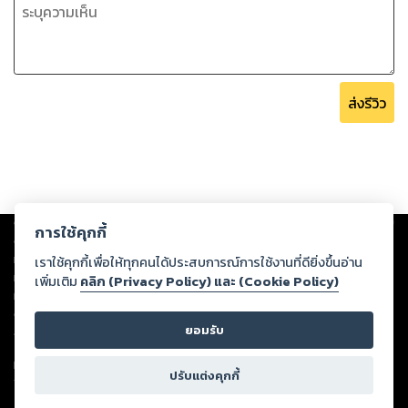
ส่งรีวิว
Copyright ©
2026
Storylog Co., Ltd. - สตอรี่ล็อกขอสงวนสิทธิ์ไม่รับผิดชอบ
การใช้คุกกี้
ต่อผลงานหรือเนื้อหาใดที่อัปโหลดผ่านเว็บไซต์และปรากฏว่าละเมิดสิทธิใน
ทรัพย์สินทางปัญญาของบุคคลอื่นหรือขัดต่อกฎหมายและศีลธรรม ดังนั้น ผู้อ่าน
เราใช้คุกกี้เพื่อให้ทุกคนได้ประสบการณ์การใช้งานที่ดียิ่งขึ้นอ่าน
ทุกท่านโปรดใช้วิจารณญาณในการกลั่นกรองด้วยตนเอง และหากท่านพบว่าส่วน
เพิ่มเติม
คลิก (Privacy Policy) และ (Cookie Policy)
หนึ่งส่วนใดขัดต่อกฎหมายและศีลธรรม กรุณาแจ้งมายังบริษัท เพื่อทีมงานจะได้
ดำเนินการในทันที ทั้งนี้ ทางสตอรี่ล็อกขอสงวนลิขสิทธิ์ตามพระราชบัญญัติ
ยอมรับ
ลิขสิทธิ์ พ.ศ. 2537 (ฉบับล่าสุด)
For support: member@ookbee.com
ปรับแต่งคุกกี้
Version
1.3.17