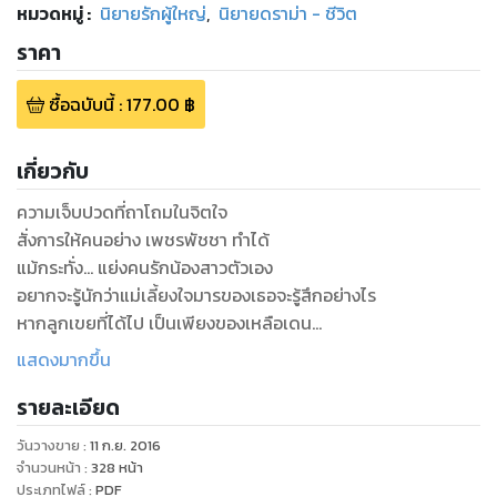
หมวดหมู่
:
นิยายรักผู้ใหญ่
,
นิยายดราม่า - ชีวิต
ราคา
ซื้อฉบับนี้
:
177.00
฿
เกี่ยวกับ
ความเจ็บปวดที่ถาโถมในจิตใจ
สั่งการให้คนอย่าง เพชรพัชชา ทำได้
แม้กระทั่ง... แย่งคนรักน้องสาวตัวเอง
อยากจะรู้นักว่าแม่เลี้ยงใจมารของเธอจะรู้สึกอย่างไร
หากลูกเขยที่ได้ไป เป็นเพียงของเหลือเดน
ที่เธอ เคี้ยวแล้วคายแค่พอสนุกปาก
แสดงมากขึ้น
รายละเอียด
วันวางขาย
:
11 ก.ย. 2016
จำนวนหน้า
:
328
หน้า
ประเภทไฟล์
:
PDF