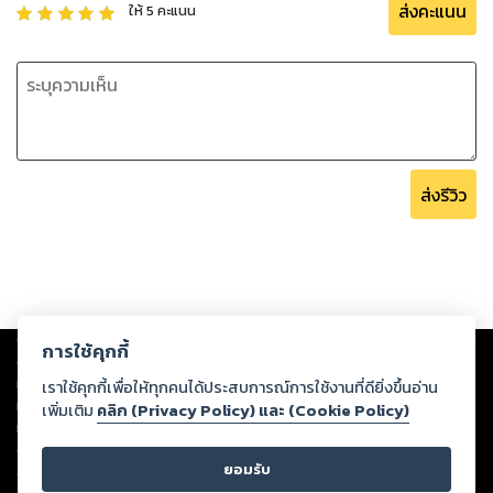
ส่งคะแนน
ให้
5
คะแนน
ส่งรีวิว
Copyright ©
2026
Storylog Co., Ltd. - สตอรี่ล็อกขอสงวนสิทธิ์ไม่รับผิดชอบ
การใช้คุกกี้
ต่อผลงานหรือเนื้อหาใดที่อัปโหลดผ่านเว็บไซต์และปรากฏว่าละเมิดสิทธิใน
ทรัพย์สินทางปัญญาของบุคคลอื่นหรือขัดต่อกฎหมายและศีลธรรม ดังนั้น ผู้อ่าน
เราใช้คุกกี้เพื่อให้ทุกคนได้ประสบการณ์การใช้งานที่ดียิ่งขึ้นอ่าน
ทุกท่านโปรดใช้วิจารณญาณในการกลั่นกรองด้วยตนเอง และหากท่านพบว่าส่วน
เพิ่มเติม
คลิก (Privacy Policy) และ (Cookie Policy)
หนึ่งส่วนใดขัดต่อกฎหมายและศีลธรรม กรุณาแจ้งมายังบริษัท เพื่อทีมงานจะได้
ดำเนินการในทันที ทั้งนี้ ทางสตอรี่ล็อกขอสงวนลิขสิทธิ์ตามพระราชบัญญัติ
ยอมรับ
ลิขสิทธิ์ พ.ศ. 2537 (ฉบับล่าสุด)