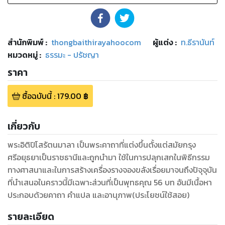
สำนักพิมพ์
:
thongbaithirayahoocom
ผู้แต่ง :
ท.ธีรานันท์
หมวดหมู่
:
ธรรมะ - ปรัชญา
ราคา
ซื้อฉบับนี้
:
179.00
฿
เกี่ยวกับ
พระอิติปิโสรัตนมาลา เป็นพระคาถาที่แต่งขึ้นตั้งแต่สมัยกรุง
ศรีอยุธยาเป็นราชธานีและถูกนำมา ใช้ในการปลุกเสกในพิธีกรรม
ทางศาสนาและในการสร้างเครื่องรางจองขลังเรื่อยมาจนถึงปัจุจุบัน
ที่นำเสนอในคราวนี้มีเฉพาะส่วนที่เป็นพุทธคุณ 56 บท อันมีเนื้อหา
ประกอบด้วยคาถา คำแปล และอานุภาพ(ประโยชน์ใช้สอย)
รายละเอียด