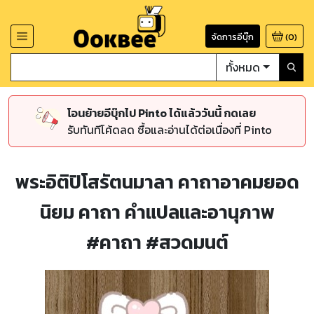
จัดการอีบุ๊ก
(
0
)
ทั้งหมด
โอนย้ายอีบุ๊กไป Pinto ได้แล้ววันนี้ กดเลย
รับทันทีโค้ดลด ซื้อและอ่านได้ต่อเนื่องที่ Pinto
พระอิติปิโสรัตนมาลา คาถาอาคมยอด
นิยม คาถา คำแปลและอานุภาพ
#คาถา #สวดมนต์