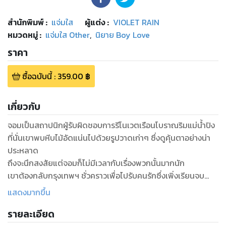
สำนักพิมพ์
:
แจ่มใส
ผู้แต่ง :
VIOLET RAIN
หมวดหมู่
:
แจ่มใส Other
,
นิยาย Boy Love
ราคา
ซื้อฉบับนี้
:
359.00
฿
เกี่ยวกับ
จอมเป็นสถาปนิกผู้รับผิดชอบการรีโนเวตเรือนโบราณริมแม่น้ำปิง
ที่นั่นเขาพบหีบไม้อัดแน่นไปด้วยรูปวาดเก่าๆ ซึ่งดูคุ้นตาอย่างน่า
ประหลาด
ถึงจะนึกสงสัยแต่จอมก็ไม่มีเวลากับเรื่องพวกนั้นมากนัก
เขาต้องกลับกรุงเทพฯ ชั่วคราวเพื่อไปรับคนรักซึ่งเพิ่งเรียนจบ
กลับมา
แสดงมากขึ้น
จอมเฝ้านับวันที่จะได้พบกับแฟนหนุ่มมาตลอดหลังต้องห่างกันนาน
รายละเอียด
หลายปี