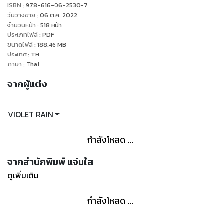
เพื่อจะพบว่าอีกฝ่ายกำลังจะแต่งงานกับผู้หญิงคนหนึ่งที่ดูเหมาะสม
ISBN :
978-616-06-2530-7
กันดี...
วันวางขาย
:
06 ต.ค. 2022
แม้ลึกๆ ในใจอยากได้คำอธิบาย แต่ในเมื่ออีกฝ่ายเลือกแล้ว จอมก็
จำนวนหน้า
:
518
หน้า
ประเภทไฟล์
:
PDF
จะรับมันไว้
ขนาดไฟล์
:
188.46
MB
เขาเดินทางกลับเชียงใหม่ทันที แต่ความเสียใจกลับนำไปสู่
ประเทศ
:
TH
เหตุการณ์ไม่คาดคิด
ภาษา
:
Thai
ขณะที่รถของเขากำลังจมดิ่งลงสู่ก้นแม่น้ำ ท่ามกลางความมืดมิด
จากผู้แต่ง
อันเย็นเยียบ
จอมได้กลิ่นดอกลั่นทมหอมจรุงมากับสายน้ำ
และแว่วเสียงทุ้มเจือความอ่อนหวานที่เอ่ยคำหนักแน่น
VIOLET RAIN
‘พ่อจอม...’
กำลังโหลด ...
จากสำนักพิมพ์ แจ่มใส
ดูเพิ่มเติม
กำลังโหลด ...