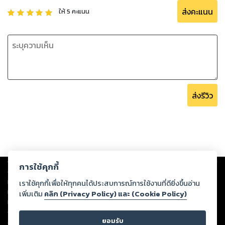
ส่งคะแนน
ให้
5
คะแนน
ส่งรีวิว
Copyright ©
2026
Storylog Co., Ltd. - สตอรี่ล็อกขอสงวนสิทธิ์ไม่รับผิดชอบ
การใช้คุกกี้
ต่อผลงานหรือเนื้อหาใดที่อัปโหลดผ่านเว็บไซต์และปรากฏว่าละเมิดสิทธิใน
ทรัพย์สินทางปัญญาของบุคคลอื่นหรือขัดต่อกฎหมายและศีลธรรม ดังนั้น ผู้อ่าน
เราใช้คุกกี้เพื่อให้ทุกคนได้ประสบการณ์การใช้งานที่ดียิ่งขึ้นอ่าน
ทุกท่านโปรดใช้วิจารณญาณในการกลั่นกรองด้วยตนเอง และหากท่านพบว่าส่วน
เพิ่มเติม
คลิก (Privacy Policy) และ (Cookie Policy)
หนึ่งส่วนใดขัดต่อกฎหมายและศีลธรรม กรุณาแจ้งมายังบริษัท เพื่อทีมงานจะได้
ดำเนินการในทันที ทั้งนี้ ทางสตอรี่ล็อกขอสงวนลิขสิทธิ์ตามพระราชบัญญัติ
ยอมรับ
ลิขสิทธิ์ พ.ศ. 2537 (ฉบับล่าสุด)