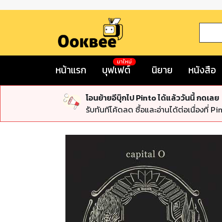
มาใหม่
หน้าแรก
บุฟเฟต์
นิยาย
หนังสือ
โอนย้ายอีบุ๊กไป Pinto ได้แล้ววันนี้ กดเลย
รับทันทีโค้ดลด ซื้อและอ่านได้ต่อเนื่องที่ Pi