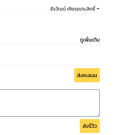
ธีรวัฒน์ เฑียรฆประสิทธิ์
ดูเพิ่มเติม
ส่งคะแนน
ส่งรีวิว