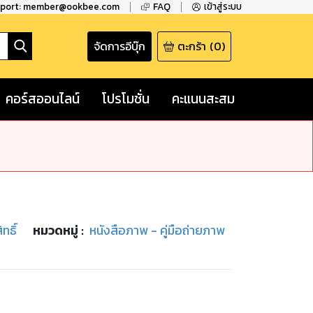
pport: member@ookbee.com
FAQ
เข้าสู่ระบบ
จัดการอีบุ๊ก
ตะกร้า
(
0
)
คอร์สออนไลน์
โปรโมชั่น
คะแนนสะสม
ทธิ์
หมวดหมู่
:
หนังสือภาพ - คู่มือถ่ายภาพ