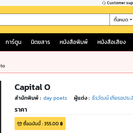
Customer su
ทั้งหมด
การ์ตูน
นิตยสาร
หนังสือพิมพ์
หนังสือเสียง
nto
Capital O
สำนักพิมพ์
:
day poets
ผู้แต่ง :
ธีรวัฒน์ เฑียรฆประสิ
ราคา
ซื้อฉบับนี้
:
355.00
฿