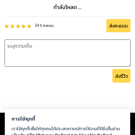
กำลังโหลด ...
ส่งคะแนน
ให้
5
คะแนน
ส่งรีวิว
Copyright ©
2026
Storylog Co., Ltd. - สตอรี่ล็อกขอสงวนสิทธิ์ไม่รับผิดชอบ
การใช้คุกกี้
ต่อผลงานหรือเนื้อหาใดที่อัปโหลดผ่านเว็บไซต์และปรากฏว่าละเมิดสิทธิใน
ทรัพย์สินทางปัญญาของบุคคลอื่นหรือขัดต่อกฎหมายและศีลธรรม ดังนั้น ผู้อ่าน
เราใช้คุกกี้เพื่อให้ทุกคนได้ประสบการณ์การใช้งานที่ดียิ่งขึ้นอ่าน
ทุกท่านโปรดใช้วิจารณญาณในการกลั่นกรองด้วยตนเอง และหากท่านพบว่าส่วน
เพิ่มเติม
คลิก (Privacy Policy) และ (Cookie Policy)