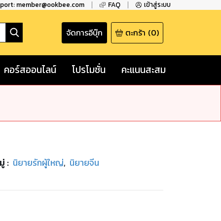
pport: member@ookbee.com
FAQ
เข้าสู่ระบบ
จัดการอีบุ๊ก
ตะกร้า
(
0
)
คอร์สออนไลน์
โปรโมชั่น
คะแนนสะสม
ู่
:
นิยายรักผู้ใหญ่
,
นิยายจีน