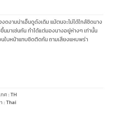
งงดงามน่าเอ็นดูดังเดิม แม้ตนจะไม่ได้ใกล้ชิดนาง
้นมาเช่นกัน ทำได้แต่มองนางอยู่ห่างๆ เท่านั้น
ล้จนใบหน้าแทบชิดติดกัน ถามเสียงแหบพร่า
้อย่างดุดัน เขาถึงกับใช้แผนชายงามกับนางหรือ
ดูเบาได้จริงๆ นางพยายามขยับข้อมือที่ถูกเขากดไว้
ริมฝีปากแน่น เชิดคางขึ้นเอ่ยออกมาอย่างดุดัน
เทศ
:
TH
ษา
:
Thai
ุทธภพย่อมต้องไม่เคยได้ยินชื่อเสียงของเงาพราย
ถอะ”
มๆ