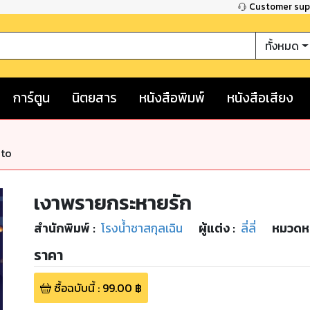
Customer su
ทั้งหมด
การ์ตูน
นิตยสาร
หนังสือพิมพ์
หนังสือเสียง
nto
เงาพรายกระหายรัก
สำนักพิมพ์
:
โรงน้ำชาสกุลเฉิน
ผู้แต่ง :
ลี่ลี่
หมวดหม
ราคา
ซื้อฉบับนี้
:
99.00
฿