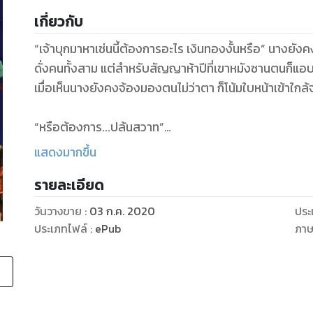
เกี่ยวกับ
“เจ้าบุกมาหาเช่นนี้ต้องการอะไร เงินทองงั้นหรือ” นางยังค
ดั่งคนทั้งสาม แต่สำหรับสัญญาห้าปีที่เขาหมังซานตนก็แอบขึ
เมื่อเห็นนางยังคงจ้องมองตนไม่ว่าตา ก็โน้มใบหน้าเข้าใก
“หรือต้องการ...ปล้นสวาท”
แสดงมากขึ้น
จิวเฟยได้ยินเช่นนี้ก็เหมือนจะตั้งสติได้ มองเถียนหวาผู้นี
รายละเอียด
ร้ายกาจยิ่ง! สมกับเป็นหนึ่งในสี่บุรุษงามในใต้หล้า ไม่อาจ
ดิ้นไปมาสุดแรงแต่ก็เหมือนถูกขุนเขาลูกใหญ่ทับไว้ นางเม้ม
วันวางขาย
:
03 ก.ค. 2020
ประ
ประเภทไฟล์
:
ePub
ภา
“เถียนหวาเจ้าก็ยอมแต่โดยดีเถอะ เจ้าไม่ได้ท่องเที่ยวในย
เป็นแน่ แต่เอาเถอะ! ข้าจะยอมเจ้ายังสักคราเลิกดิ้นรนเสียเ
“ข้าน่ะหรือดิ้นรน” เขาเอ่ยพลางกวาดตามองสตรีใต้ร่างยิ้