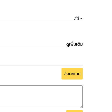
่าย่ำแย่แล้ว นี้กลับโดนจับตัวไว้ด้วย! นางเลีย
ปลวเพลิงสุม
ลี่ลี่
วหล้าต่างชื่นชอบ ข้าก็คงไม่ยั้งมือไว้ไมตรีแล้ว ให้
ม่เจ็บแม้แต่น้อย”
ดูเพิ่มเติม
ทำอะไรข้า”
ส่งคะแนน
น้อยก็เพียงพอ แต่หากเจ้ายังไม่ยอมข้าก็คงต้อง
วยความดุร้ายและการข่มขู่ นางมองเถียนหวาที่
่างสุขสมกันทั้งสองฝ่ายแต่หากมีผู้ใดผู้หนึ่งไม่