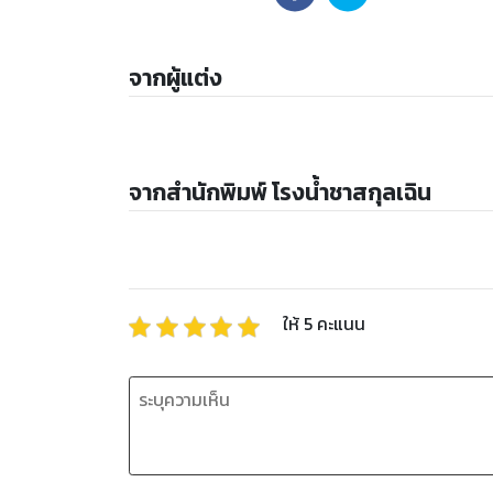
จากผู้แต่ง
จากสำนักพิมพ์ โรงน้ำชาสกุลเฉิน
ให้
5
คะแนน