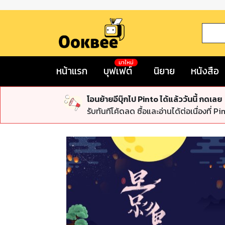
มาใหม่
หน้าแรก
บุฟเฟต์
นิยาย
หนังสือ
โอนย้ายอีบุ๊กไป Pinto ได้แล้ววันนี้ กดเลย
รับทันทีโค้ดลด ซื้อและอ่านได้ต่อเนื่องที่ Pi