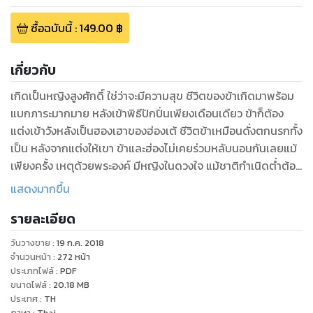
ซื้อฉบับนี้
:
149.00
฿
เกี่ยวกับ
เกิดเป็นหญิงสูงศักดิ์ ใช่ว่าจะมีความสุข ชีวิตของข้าเกิดมาพร้อม
แบกภาระมากมาย หลังเข้าพิธีปักปิ่นเพียงเดือนเดียว ข้าก็ต้อง
แต่งเข้าวังหลังเป็นฮองเฮาของฮ่องเต้ ชีวิตข้าเหมือนดั่งตกนรกทั้ง
เป็น หลังจากแต่งให้เขา ข้าและฮ่องไม่เคยร่วมหลับนอนกันเลยแม้
เพียงครั้ง เหตุด้วยพระองค์ มีหญิงในดวงใจ แม้ชาติกำเนิดต่ำต้อย
แต่นางเป็นที่รักของฝ่าบาท จนวันที่ข้าไม่คิดว่า สวรรค์จะกลั่นแกล้ง
แสดงมากขึ้น
ถึงเพียงนี้ ราชโองการ ที่ข้ามิอยากแม้จะยอมรับ ความ อดสู วงศ์
รายละเอียด
ตระกูล อันสูงศักดิ์ ไหนเลยจะจีรังยิ่งยืน ความรักที่ไม่เคยมีให้ ข้าก็
มิเคยถือสา แต่เหตุใดต้องลากข้าให้จมดิ่งถึงเพียงนี้ ส่งข้าให้หอ
วันวางขาย
:
19 ก.ค. 2018
ซ่อนบุบผา ฉีกหน้าตระกูลข้า เพียงเพื่อให้สตรีนางนั้นพึงพอใจ
จำนวนหน้า
:
272
หน้า
ประเภทไฟล์
:
PDF
ขนาดไฟล์
:
20.18
MB
ประเทศ
:
TH
ภาษา
:
Thai