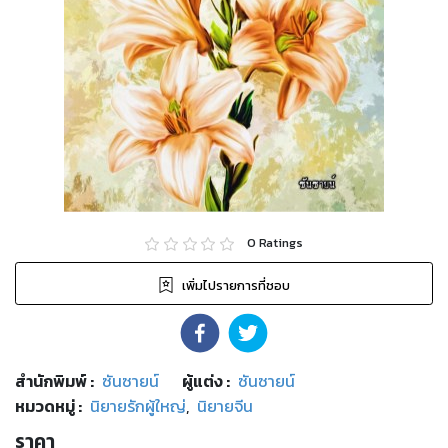
0
Ratings
เพิ่มไปรายการที่ชอบ
สำนักพิมพ์
:
ซันซายน์
ผู้แต่ง :
ซันซายน์
หมวดหมู่
:
นิยายรักผู้ใหญ่
,
นิยายจีน
ราคา