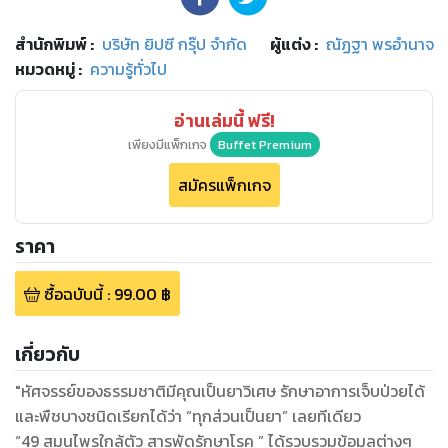
สำนักพิมพ์
:
บริษัท ยิปซี กรุ๊ป จำกัด
ผู้แต่ง :
ณัฏฐา พรอำนาจ
หมวดหมู่
:
ความรู้ทั่วไป
อ่านเล่มนี้ ฟรี!
เพียงมีแพ็กเกจ
Buffet Premium
สมัครแพ็กเกจ
ราคา
ซื้อฉบับนี้
:
99.00
฿
เกี่ยวกับ
"หัศจรรย์ของธรรมชาติมีคุณเป็นยาวิเศษ รักษาอาการเจ็บป่วยได้
และพืชบางชนิดเรียกได้ว่า “ทุกส่วนเป็นยา” เลยทีเดียว
“49 สมุนไพรใกล้ตัว สารพัดรักษาโรค ” ได้รวบรวมข้อมูลต่างๆ