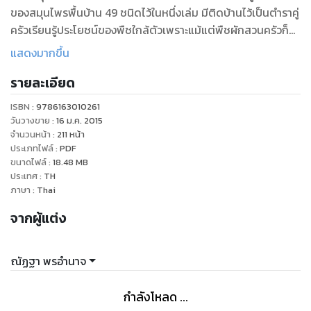
ของสมุนไพรพื้นบ้าน 49 ชนิดไว้ในหนึ่งเล่ม มีติดบ้านไว้เป็นตำราคู่
ครัวเรียนรู้ประโยชน์ของพืชใกล้ตัวเพราะแม้แต่พืชผักสวนครัวก็
เป็นยาวิเศษได้เช่นกัน
แสดงมากขึ้น
"
รายละเอียด
ISBN :
9786163010261
วันวางขาย
:
16 ม.ค. 2015
จำนวนหน้า
:
211
หน้า
ประเภทไฟล์
:
PDF
ขนาดไฟล์
:
18.48
MB
ประเทศ
:
TH
ภาษา
:
Thai
จากผู้แต่ง
ณัฏฐา พรอำนาจ
กำลังโหลด ...