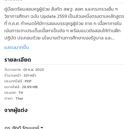
คู่มือเตรียมสอบครูผู้ช่วย สังกัด สพฐ. สอศ. และกระทรวงอื่น ๆ
วิชาการศึกษา ฉบับ Update 2559 เป็นส่วนหนึ่งตรงตามหลักสูตร
ที่ ก.ค.ศ. กำหนดให้มีการสอบบรรจุครูผู้ช่วย ภาค ก เนื้อหาภายใน
เน้นการเจาะประเด็นเนื้อหาเป็นข้อ ๆ พร้อมแนวข้อสอบให้ท่านฝึก
ปฏิบัต ประกอบด้วย นโยบายด้านการศึกษาของรัฐบาล และ
กระทรวงศึกษาธิการ ควรรอบรู้ด้านสังคมเศรษฐกิจ การเมือง และ
แสดงมากขึ้น
เหตุการณ์ปัจจจุบัน กฎหมายที่เกี่ยวข้องกับการปฏิบัติราชการและ
รายละเอียด
ของ สพฐ. เนื้อหาเข้าใจง่าย อธิบายรายละเอียดเป็นประเด็นพร้อม
ยกตัวอย่างเปรียบเทียบ วิเคราะห์ สังเคราะห์ เหมาะสำหรับผู้ที่ไม่มี
วันวางขาย
:
01 ก.ย. 2023
เวลาอ่านรายละเอียดเนื้อหาในหนังสือ
จำนวนหน้า
:
321
หน้า
ประเภทไฟล์
:
PDF
ขนาดไฟล์
:
28.89
MB
สารบัญ
ประเทศ
:
TH
บทที่ 1 กฎหมายที่เกี่ยวข้องกับการปฏิบัติงานของครู
ภาษา
:
Thai
บทที่ 2 นโยบายรัฐบาลและนโยบายการศึกษา
จากผู้แต่ง
บทที่ 3 พระราชบัญญัติการศึกษาแห่งชาติ พ.ศ.2542
บทที่ 4 พระราชบัญญัติระเบียบบริหารกระทรวงศึกษาธิการ
พ.ศ.2546
ดร. ภักดี รัตนมุขย์