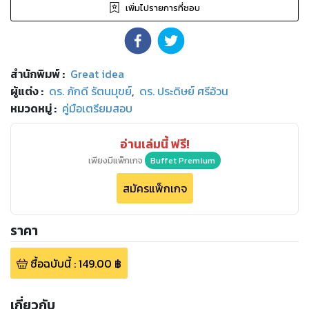
เพิ่มไปรายการที่ชอบ
สำนักพิมพ์
:
Great idea
ผู้แต่ง :
ดร. ภักดี รัตนมุขย์
,
ดร. ประดิษย์ ศรีอ้วน
หมวดหมู่
:
คู่มือเตรียมสอบ
อ่านเล่มนี้ ฟรี!
เพียงมีแพ็กเกจ
Buffet Premium
สมัครแพ็กเกจ
ราคา
ซื้อฉบับนี้
:
149.00
฿
เกี่ยวกับ