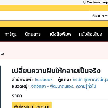
Customer su
ทั้งหมด
การ์ตูน
นิตยสาร
หนังสือพิมพ์
หนังสือเสียง
nto
เปลี่ยนความฝันให้กลายเป็นจริง
สำนักพิมพ์
:
kc.ebook
ผู้แต่ง :
กรนิศ ชุติกาญจน์ณุว
หมวดหมู่
:
จิตวิทยา - พัฒนาตนเอง
,
ความรู้ทั่วไป
ราคา
ซื้อฉบับนี้
:
79.00
฿