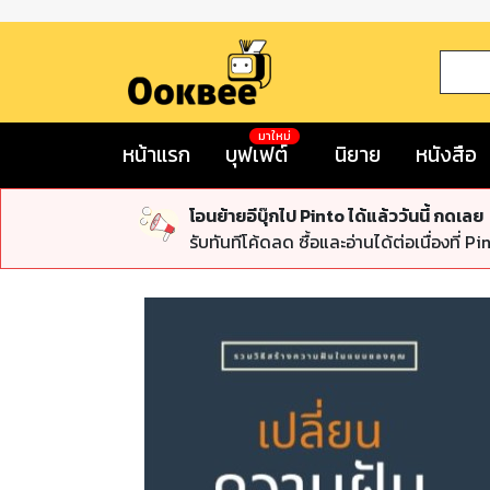
มาใหม่
หน้าแรก
บุฟเฟต์
นิยาย
หนังสือ
โอนย้ายอีบุ๊กไป Pinto ได้แล้ววันนี้ กดเลย
รับทันทีโค้ดลด ซื้อและอ่านได้ต่อเนื่องที่ Pi