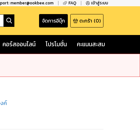
pport: member@ookbee.com
FAQ
เข้าสู่ระบบ
จัดการอีบุ๊ก
ตะกร้า
(
0
)
คอร์สออนไลน์
โปรโมชั่น
คะแนนสะสม
งค์