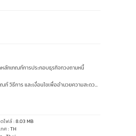
ดหลักเกณฑ์การประกอบธุรกิจทวงถามหนี้
ณฑ์ วิธีการ และเงื่อนไขเพื่ออำนวยความสะดวก
ถามหนี้
กณฑ์และวิธีการพิจารณาวินิจฉัยเรื่องร้อง
ดและคณะกรรมการกำกับการทวงถามหนี้ ประจำ
ดไฟล์
:
8.03
MB
เทศ
:
TH