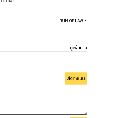
ษา
:
Thai
กอบธุรกิจทวงถามหนี้ พ.ศ. ๒๕๕๙
RUN OF LAW
ดหลักเกณฑ์การเปรียบเทียบและระยะเวลาการ
วงถามหนี้ พ.ศ. ๒๕๕๘
ครั้งในการติดตามทวงถามหนี้
ดูเพิ่มเติม
นดอัตราค่าธรรมเนียมหรือค่าใช้จ่ายใดๆ ใน
ส่งคะแนน