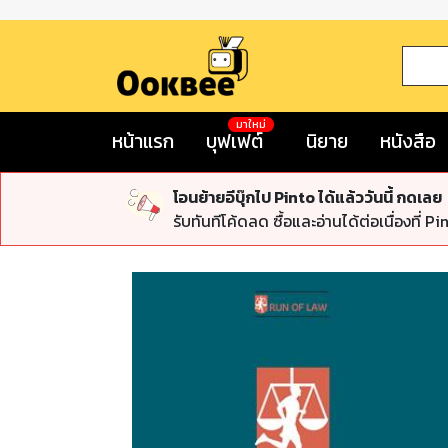
มาใหม่
หน้าแรก
บุฟเฟต์
นิยาย
หนังสือ
โอนย้ายอีบุ๊กไป Pinto ได้แล้ววันนี้ กดเลย
รับทันทีโค้ดลด ซื้อและอ่านได้ต่อเนื่องที่ Pi