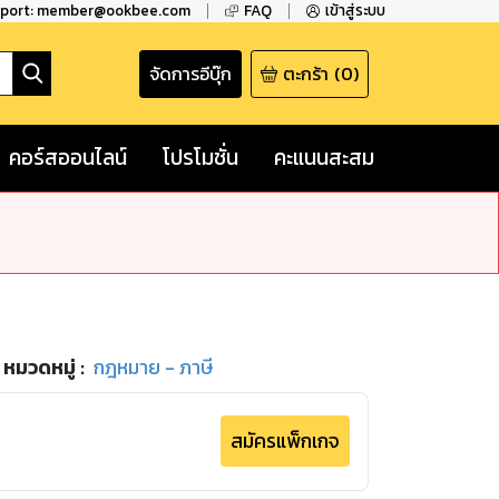
pport: member@ookbee.com
FAQ
เข้าสู่ระบบ
จัดการอีบุ๊ก
ตะกร้า
(
0
)
คอร์สออนไลน์
โปรโมชั่น
คะแนนสะสม
หมวดหมู่
:
กฎหมาย - ภาษี
สมัครแพ็กเกจ