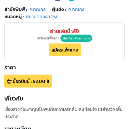
สำนักพิมพ์
:
ญาณกร
ผู้แต่ง :
ญาณกร
หมวดหมู่
:
นิยายสยองขวัญ
อ่านเล่มนี้ ฟรี!
เพียงมีแพ็กเกจ
Buffet Premium
สมัครแพ็กเกจ
ราคา
ซื้อฉบับนี้
:
93.00
฿
เกี่ยวกับ
เรื่องราวที่จะพาคุณไปพบกับความลึกลับ สะเทือนใจ เขย่าขวัญสั่น
ประสาท
รายละเอียด