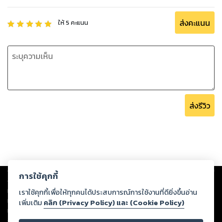
ส่งคะแนน
ให้
5
คะแนน
ส่งรีวิว
Copyright ©
2026
Storylog Co., Ltd. - สตอรี่ล็อกขอสงวนสิทธิ์ไม่รับผิดชอบ
การใช้คุกกี้
ต่อผลงานหรือเนื้อหาใดที่อัปโหลดผ่านเว็บไซต์และปรากฏว่าละเมิดสิทธิใน
ทรัพย์สินทางปัญญาของบุคคลอื่นหรือขัดต่อกฎหมายและศีลธรรม ดังนั้น ผู้อ่าน
เราใช้คุกกี้เพื่อให้ทุกคนได้ประสบการณ์การใช้งานที่ดียิ่งขึ้นอ่าน
ทุกท่านโปรดใช้วิจารณญาณในการกลั่นกรองด้วยตนเอง และหากท่านพบว่าส่วน
เพิ่มเติม
คลิก (Privacy Policy) และ (Cookie Policy)
หนึ่งส่วนใดขัดต่อกฎหมายและศีลธรรม กรุณาแจ้งมายังบริษัท เพื่อทีมงานจะได้
ดำเนินการในทันที ทั้งนี้ ทางสตอรี่ล็อกขอสงวนลิขสิทธิ์ตามพระราชบัญญัติ