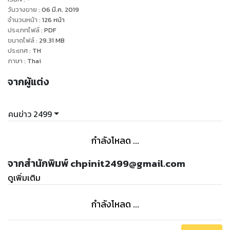
โทมัส อัลวา เอดิสัน ผู้ทำให้โลกสว่างแม้ยามอาทิตย์
วันวางขาย
:
06 มี.ค. 2019
หลับ
จำนวนหน้า
:
126
หน้า
ประเภทไฟล์
:
PDF
ลอว์เรนซ์ อี. เพจ เจ้าของ Google เสิร์ชเอนจิ้นชื่อดัง
ขนาดไฟล์
:
29.31
MB
ของโลก
ประเทศ
:
TH
เดวิด เบ็คแฮม ก็ยังเป็นยิว
ภาษา
:
Thai
ในแต่ละปีนิตยสาร Fortune ได้คัดเลือกและจัดอันดับเศรษฐีพบว่า
จากผู้แต่ง
มีนักธุรกิจเชื้อสายยิวมากถึง 25% และในวงกว้างก็พบว่าในบรรดา
คนข่าว 2499
กำลังโหลด ...
จากสำนักพิมพ์ chpinit2499@gmail.com
ดูเพิ่มเติม
กำลังโหลด ...