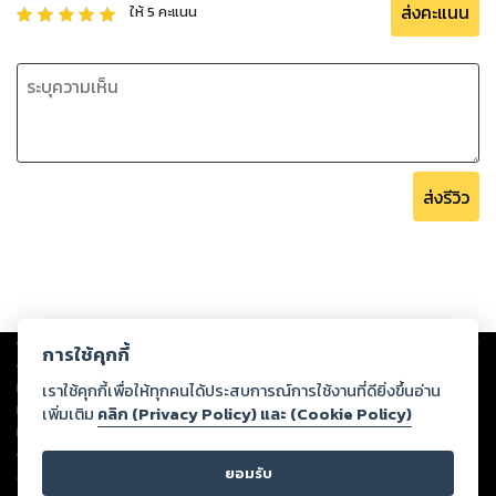
ส่งคะแนน
ให้
5
คะแนน
ส่งรีวิว
Copyright ©
2026
Storylog Co., Ltd. - สตอรี่ล็อกขอสงวนสิทธิ์ไม่รับผิดชอบ
การใช้คุกกี้
ต่อผลงานหรือเนื้อหาใดที่อัปโหลดผ่านเว็บไซต์และปรากฏว่าละเมิดสิทธิใน
ทรัพย์สินทางปัญญาของบุคคลอื่นหรือขัดต่อกฎหมายและศีลธรรม ดังนั้น ผู้อ่าน
เราใช้คุกกี้เพื่อให้ทุกคนได้ประสบการณ์การใช้งานที่ดียิ่งขึ้นอ่าน
ทุกท่านโปรดใช้วิจารณญาณในการกลั่นกรองด้วยตนเอง และหากท่านพบว่าส่วน
เพิ่มเติม
คลิก (Privacy Policy) และ (Cookie Policy)
หนึ่งส่วนใดขัดต่อกฎหมายและศีลธรรม กรุณาแจ้งมายังบริษัท เพื่อทีมงานจะได้
ดำเนินการในทันที ทั้งนี้ ทางสตอรี่ล็อกขอสงวนลิขสิทธิ์ตามพระราชบัญญัติ
ยอมรับ
ลิขสิทธิ์ พ.ศ. 2537 (ฉบับล่าสุด)