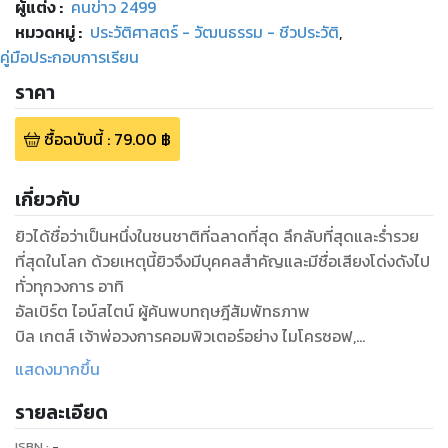
ผู้แต่ง :
คนข่าว 2499
หมวดหมู่
:
ประวัติศาสตร์ - วัฒนธรรม - ชีวประวัติ
,
คู่มือประกอบการเรียน
ราคา
ซื้อฉบับนี้
:
79.00
฿
เกี่ยวกับ
ยิวได้ชื่อว่าเป็นหนึ่งในชนชาติที่ฉลาดที่สุด ลึกลับที่สุดและร่ำรวย
ที่สุดในโลก ด้วยเหตุนี้ยิวจึงมีบุคคลสำคัญและมีชื่อเสียงโด่งดังไป
ทั่วทุกวงการ อาทิ
อัลเบิร์ต ไอน์สไตน์ ผู้ค้นพบทฤษฎีสัมพัทธภาพ
บิล เกตส์ เจ้าพ่อวงการคอมพิวเตอร์อย่าง ไมโครซอฟ,
ไมเคิล เดล ผู้ก่อตั้งบริษัท เดล คอมพิวเตอร์,
แสดงมากขึ้น
คาร์ล ไฮน์ริช มาร์กซ์ แนวคิดของเขาเป็นพื้นฐานของ
รายละเอียด
ลัทธิ มาร์กซิสม์ ซึ่งพัฒนาต่อมาเป็นลัทธิคอมมิวนิสต์
เวอร์เนอร์ ฟอน บราวน์ ผู้สร้างอะพอลโลไปยังดวงจันทร์
ISBN :
-