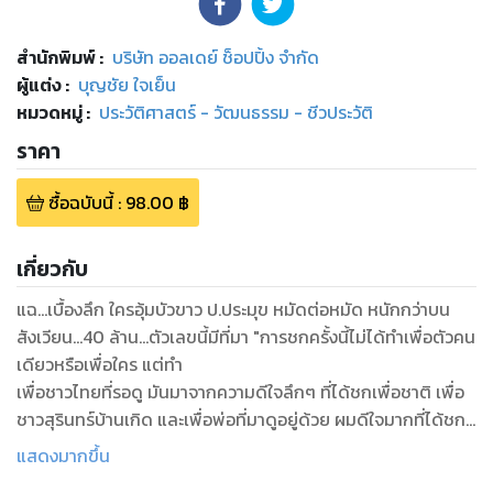
สำนักพิมพ์
:
บริษัท ออลเดย์ ช็อปปิ้ง จำกัด
ผู้แต่ง :
บุญชัย ใจเย็น
หมวดหมู่
:
ประวัติศาสตร์ - วัฒนธรรม - ชีวประวัติ
ราคา
ซื้อฉบับนี้
:
98.00
฿
เกี่ยวกับ
แฉ...เบื้องลึก ใครอุ้มบัวขาว ป.ประมุข หมัดต่อหมัด หนักกว่าบน
สังเวียน...40 ล้าน...ตัวเลขนี้มีที่มา "การชกครั้งนี้ไม่ได้ทำเพื่อตัวคน
เดียวหรือเพื่อใคร แต่ทำ
เพื่อชาวไทยที่รอดู มันมาจากความดีใจลึกๆ ที่ได้ชกเพื่อชาติ เพื่อ
ชาวสุรินทร์บ้านเกิด และเพื่อพ่อที่มาดูอยู่ด้วย ผมดีใจมากที่ได้ชก
แม้พรุ่งนี้จะติดคุกก็ยอม"
แสดงมากขึ้น