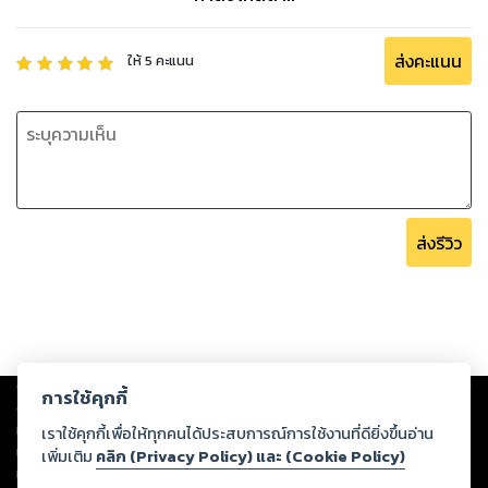
ส่งคะแนน
ให้
5
คะแนน
ส่งรีวิว
Copyright ©
2026
Storylog Co., Ltd. - สตอรี่ล็อกขอสงวนสิทธิ์ไม่รับผิดชอบ
การใช้คุกกี้
ต่อผลงานหรือเนื้อหาใดที่อัปโหลดผ่านเว็บไซต์และปรากฏว่าละเมิดสิทธิใน
ทรัพย์สินทางปัญญาของบุคคลอื่นหรือขัดต่อกฎหมายและศีลธรรม ดังนั้น ผู้อ่าน
เราใช้คุกกี้เพื่อให้ทุกคนได้ประสบการณ์การใช้งานที่ดียิ่งขึ้นอ่าน
ทุกท่านโปรดใช้วิจารณญาณในการกลั่นกรองด้วยตนเอง และหากท่านพบว่าส่วน
เพิ่มเติม
คลิก (Privacy Policy) และ (Cookie Policy)
หนึ่งส่วนใดขัดต่อกฎหมายและศีลธรรม กรุณาแจ้งมายังบริษัท เพื่อทีมงานจะได้