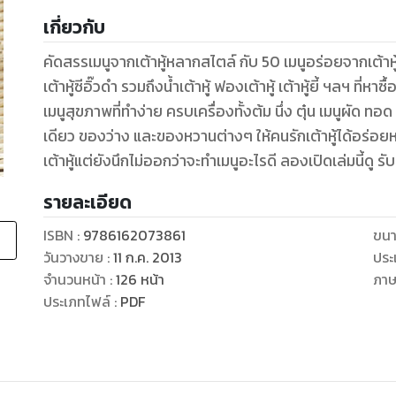
เกี่ยวกับ
คัดสรรเมนูจากเต้าหู้หลากสไตล์ กับ 50 เมนูอร่อยจากเต้าหู้ชนิ
เต้าหู้ซีอิ๊วดำ รวมถึงน้ำเต้าหู้ ฟองเต้าหู้ เต้าหู้ยี้ ฯลฯ ที่หาซื้อได้สะดวกไม่ยุ่งยา
เมนูสุขภาพที่ทำง่าย ครบเครื่องทั้งต้ม นึ่ง ตุ๋น เมนูผั
เดียว ของว่าง และของหวานต่างๆ ให้คนรักเต้าหู้ได้อร่อ
เต้าหู้แต่ยังนึกไม่ออกว่าจะทำเมนูอะไรดี ลองเปิดเล่มนี้ดู 
รายละเอียด
ISBN :
9786162073861
ขนา
วันวางขาย
:
11 ก.ค. 2013
ประ
จำนวนหน้า
:
126
หน้า
ภา
ประเภทไฟล์
:
PDF