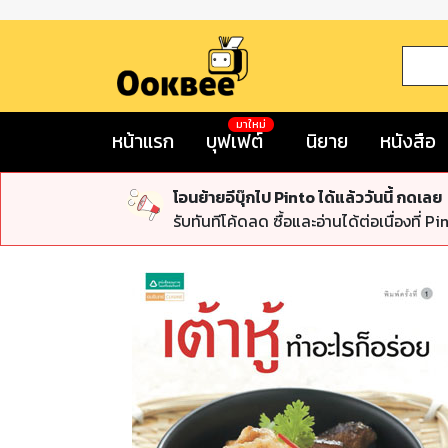
มาใหม่
หน้าแรก
บุฟเฟต์
นิยาย
หนังสือ
โอนย้ายอีบุ๊กไป Pinto ได้แล้ววันนี้ กดเลย
รับทันทีโค้ดลด ซื้อและอ่านได้ต่อเนื่องที่ Pi