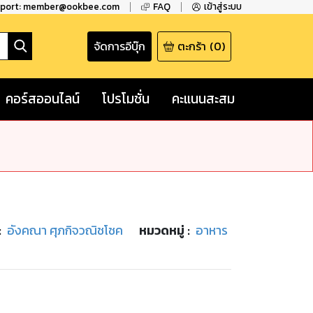
pport: member@ookbee.com
FAQ
เข้าสู่ระบบ
จัดการอีบุ๊ก
ตะกร้า
(
0
)
คอร์สออนไลน์
โปรโมชั่น
คะแนนสะสม
:
อังคณา ศุภกิจวณิชโชค
หมวดหมู่
:
อาหาร