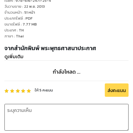
ISBN :
978-616-2471-25-4
"
วันวางขาย
:
22 พ.ย. 2013
จำนวนหน้า
:
51
หน้า
ประเภทไฟล์
:
PDF
ขนาดไฟล์
:
7.77
MB
ประเทศ
:
TH
ภาษา
:
Thai
จากสำนักพิมพ์ พระพุทธศาสนาประกาศ
ดูเพิ่มเติม
กำลังโหลด ...
ส่งคะแนน
ให้
5
คะแนน