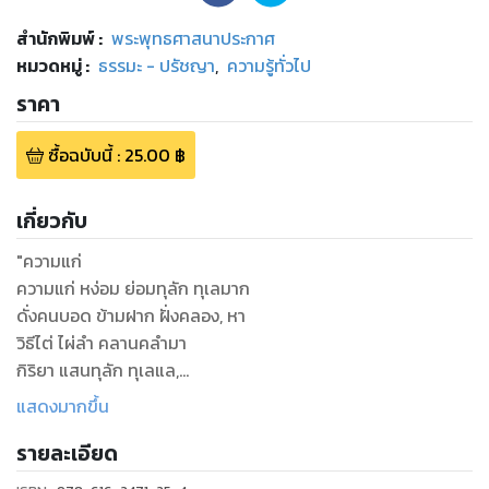
สำนักพิมพ์
:
พระพุทธศาสนาประกาศ
หมวดหมู่
:
ธรรมะ - ปรัชญา
,
ความรู้ทั่วไป
ราคา
ซื้อฉบับนี้
:
25.00
฿
เกี่ยวกับ
"ความแก่
ความแก่ หง่อม ย่อมทุลัก ทุเลมาก
ดั่งคนบอด ข้ามฝาก ฝั่งคลอง, หา
วิธีไต่ ไผ่ลำ คลานคลำมา
กิริยา แสนทุลัก ทุเลแล,
ถ้าไม่อยาก ให้ทุลัก ทุเลมาก
แสดงมากขึ้น
ต้องข้ามฟาก ให้พ้น ก่อนตนแก่
รายละเอียด
ก่อนตามืด หูหนวก สะดวกแท้
ตรองให้แน่ แต่เนิ่น ๆ รีบเดินเอย