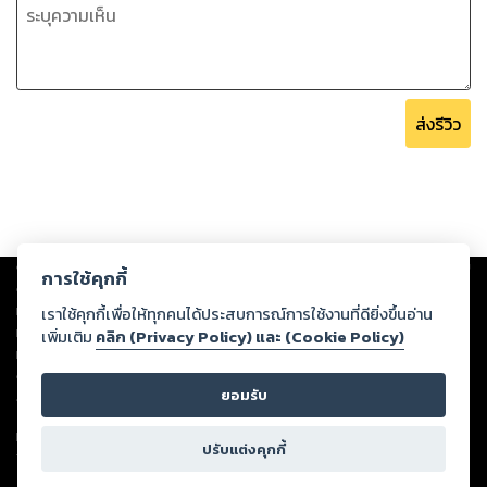
ส่งรีวิว
Copyright ©
2026
Storylog Co., Ltd. - สตอรี่ล็อกขอสงวนสิทธิ์ไม่รับผิดชอบ
การใช้คุกกี้
ต่อผลงานหรือเนื้อหาใดที่อัปโหลดผ่านเว็บไซต์และปรากฏว่าละเมิดสิทธิใน
ทรัพย์สินทางปัญญาของบุคคลอื่นหรือขัดต่อกฎหมายและศีลธรรม ดังนั้น ผู้อ่าน
เราใช้คุกกี้เพื่อให้ทุกคนได้ประสบการณ์การใช้งานที่ดียิ่งขึ้นอ่าน
ทุกท่านโปรดใช้วิจารณญาณในการกลั่นกรองด้วยตนเอง และหากท่านพบว่าส่วน
เพิ่มเติม
คลิก (Privacy Policy) และ (Cookie Policy)
หนึ่งส่วนใดขัดต่อกฎหมายและศีลธรรม กรุณาแจ้งมายังบริษัท เพื่อทีมงานจะได้
ดำเนินการในทันที ทั้งนี้ ทางสตอรี่ล็อกขอสงวนลิขสิทธิ์ตามพระราชบัญญัติ
ยอมรับ
ลิขสิทธิ์ พ.ศ. 2537 (ฉบับล่าสุด)
For support: member@ookbee.com
ปรับแต่งคุกกี้
Version
1.3.17