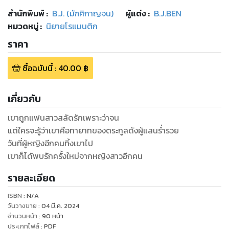
สำนักพิมพ์
:
B.J. (มัฑศิกาญจน)
ผู้แต่ง :
B.J.BEN
หมวดหมู่
:
นิยายโรแมนติก
ราคา
ซื้อฉบับนี้
:
40.00
฿
เกี่ยวกับ
เขาถูกแฟนสาวสลัดรักเพราะว่าจน
แต่ใครจะรู้ว่าเขาคือทายาทของตระกูลดังผู้แสนร่ำรวย
วันที่ผู้หญิงอีกคนทิ้งเขาไป
เขาก็ได้พบรักครั้งใหม่จากหญิงสาวอีกคน
รายละเอียด
ISBN :
N/A
วันวางขาย
:
04 มี.ค. 2024
จำนวนหน้า
:
90
หน้า
ประเภทไฟล์
:
PDF