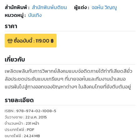
สำนักพิมพ์
:
สำนักพิมพ์มติชน
ผู้แต่ง :
จอห์น วิญญู
หมวดหมู่
:
บันเทิง
ราคา
ซื้อฉบับนี้
:
119.00
฿
เกี่ยวกับ
เพลิดเพลินกับการวิพากย์สังคมแบบจ่อติดภายใต้ท่าทีเสียดสียั่ว
ล้อประชดประชันแบบเกรียนๆ ที่นายจอห์นและทีมงานนำเสนอ
แปรผันไปสู่ทางออกของปัญหาต่างๆ ในสังคมไทยที่ยังตีบตันอยู่
รายละเอียด
ISBN :
978-974-02-1008-5
วันวางขาย
:
22 ม.ค. 2015
จำนวนหน้า
:
231
หน้า
ประเภทไฟล์
:
PDF
ขนาดไฟล์
:
24.24
MB