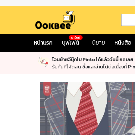
มาใหม่
หน้าแรก
บุฟเฟต์
นิยาย
หนังสือ
โอนย้ายอีบุ๊กไป Pinto ได้แล้ววันนี้ กดเลย
รับทันทีโค้ดลด ซื้อและอ่านได้ต่อเนื่องที่ Pi