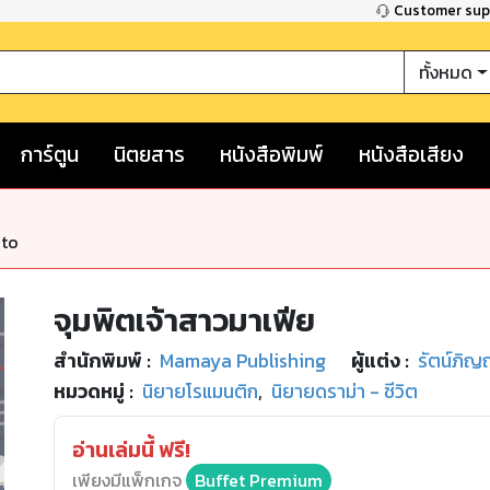
Customer su
ทั้งหมด
การ์ตูน
นิตยสาร
หนังสือพิมพ์
หนังสือเสียง
nto
จุมพิตเจ้าสาวมาเฟีย
สำนักพิมพ์
:
Mamaya Publishing
ผู้แต่ง :
รัตน์ภิ
หมวดหมู่
:
นิยายโรแมนติก
,
นิยายดราม่า - ชีวิต
อ่านเล่มนี้ ฟรี!
เพียงมีแพ็กเกจ
Buffet Premium