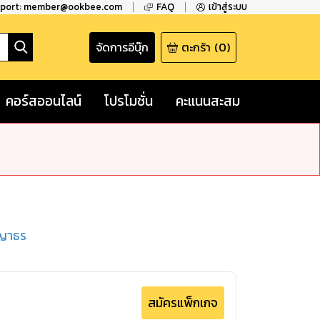
pport: member@ookbee.com
FAQ
เข้าสู่ระบบ
จัดการอีบุ๊ก
ตะกร้า
(
0
)
คอร์สออนไลน์
โปรโมชั่น
คะแนนสะสม
ญญาธร
สมัครแพ็กเกจ