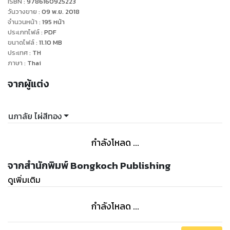
ISBN :
9786160925223
""ใครว่าล่ะ...เวลานี้ฉันมีสิทธิ์เต็มที่เลยทีเดียว""
วันวางขาย
:
09 พ.ย. 2018
หล่อนดิ้น...อ้าปากจะร้อง แต่ปลายลิ้นอุ่นที่แทรกเข้ามากระหวัดพัน
จำนวนหน้า
:
195
หน้า
ประเภทไฟล์
:
PDF
ลิ้นนุ่มเอาไว้แทบทันทีนั้นทำให้ร้องไม่ออกชั่วขณะ"
ขนาดไฟล์
:
11.10
MB
ประเทศ
:
TH
ภาษา
:
Thai
จากผู้แต่ง
นภาลัย ไผ่สีทอง
กำลังโหลด ...
จากสำนักพิมพ์ Bongkoch Publishing
ดูเพิ่มเติม
กำลังโหลด ...