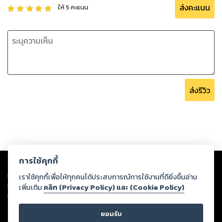
ส่งคะแนน
ให้
5
คะแนน
ส่งรีวิว
Copyright ©
2026
Storylog Co., Ltd. - สตอรี่ล็อกขอสงวนสิทธิ์ไม่รับผิดชอบ
การใช้คุกกี้
ต่อผลงานหรือเนื้อหาใดที่อัปโหลดผ่านเว็บไซต์และปรากฏว่าละเมิดสิทธิใน
ทรัพย์สินทางปัญญาของบุคคลอื่นหรือขัดต่อกฎหมายและศีลธรรม ดังนั้น ผู้อ่าน
เราใช้คุกกี้เพื่อให้ทุกคนได้ประสบการณ์การใช้งานที่ดียิ่งขึ้นอ่าน
ทุกท่านโปรดใช้วิจารณญาณในการกลั่นกรองด้วยตนเอง และหากท่านพบว่าส่วน
เพิ่มเติม
คลิก (Privacy Policy) และ (Cookie Policy)
หนึ่งส่วนใดขัดต่อกฎหมายและศีลธรรม กรุณาแจ้งมายังบริษัท เพื่อทีมงานจะได้
ดำเนินการในทันที ทั้งนี้ ทางสตอรี่ล็อกขอสงวนลิขสิทธิ์ตามพระราชบัญญัติ
ยอมรับ
ลิขสิทธิ์ พ.ศ. 2537 (ฉบับล่าสุด)