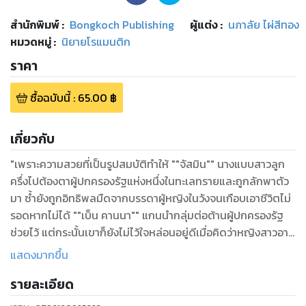
สำนักพิมพ์
:
Bongkoch Publishing
ผู้แต่ง :
นภาลัย ไผ่สีทอง
หมวดหมู่
:
นิยายโรแมนติก
ราคา
ซื้อฉบับนี้
:
65.00
฿
เกี่ยวกับ
"เพราะความสวยที่เป็นรูปสมบัติทำให้ ""จัสมิน"" นางแบบสาวลูก
ครึ่งไปต้องตาผู้ปกครองรัฐแห่งหนึ่งในทะเลทรายและถูกลักพาตัว
มา ซ้ำยังถูกอิทธิพลมืดจากบรรดาผู้หญิงในวังจนเกือบเอาชีวิตไม่
รอดหากไม่ได้ ""เบ็น คานนา"" แกนนำกลุ่มต่อต้านผู้ปกครองรัฐ
ช่วยไว้ แต่กระนั้นเขาก็ยังไม่ไว้ใจหล่อนอยู่ดีเมื่อคิดว่าหญิงสาวอาจ
เป็นสายลับที่ฝ่ายตรงข้ามส่งมาสืบข้อมูลแทนที่จะได้รับอิสระภาพ
แสดงมากขึ้น
หล่อนจึงต้องมาถูกกักใต้ร่างแกร่งกำยำของเขาอย่างไม่อาจช่วย
รายละเอียด
เหลือตัวเองได้
""คุณอย่ามาดูถูกฉันนะ...คุณไม่มีสิทธิ์จะทำแบบนี้""