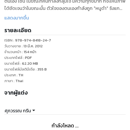
ตนเอง เช่น ในขณะที่คนกำลังกลุ้มใจ มีความทุกข์มาก ก็จะเห็นภาพ
ได้ชัดเจนว่าในขณะนั้น ตัวใจของตนเองกำลังถูก "หนูดำ" รังแก
ทุบตี ทิ่มแทง อย่างไร
แสดงมากขึ้น
หนังสือการ์ตูนชุดนี้จึงเป็นเครื่องมือสำคัญที่จะช่วยพ่อแม่สอน
รายละเอียด
เรื่องการพา ตัวใจกลับบ้านให้ลูกหลานได้เป็นอย่างดียิ่ง ซึ่งเป็น
เหตุผลใหญ่ที่ดิฉันตั้งชื่อเรื่องว่า "ปฏิบัติการไล่หนูออกจากบ้าน"
ISBN :
978-974-8418-24-7
อันมีความหมายเดียวกับวลี "พาตัวใจกลับบ้าน" หรือ สติปัฏฐานสี่
วันวางขาย
:
13 มี.ค. 2012
หรือ การทำวิปัสสนานั่นเอง ซึ่งดิฉันจะพยายามเขียนบทให้แก่
จำนวนหน้า
:
154
หน้า
ประเภทไฟล์
:
PDF
หนังสือการ์ตูนชุดนี้อย่างต่อเนื่อง โดยเน้นเป้าหมายที่จะช่วยให้ผู้
ขนาดไฟล์
:
62.20
MB
อ่านไม่ว่าเด็กหรือผู้ใหญ่สามารถเดินทางออก จากคุกชีวิตได้ใน
ขนาดไฟล์มัลติมีเดีย
:
355
B
ที่สุด
ประเทศ
:
TH
ภาษา
:
Thai
จากผู้แต่ง
ศุภวรรณ กรีน
กำลังโหลด ...